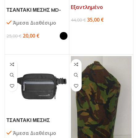
ΚΑΙ ΣΑΚΙΔΙΟ
Εξαντλημένο
ΙΣΟΘΕΡΜΙΚΟ VIKINX
ΤΣΑΝΤΑΚΙ ΜΕΣΗΣ MD-
DANIEL
1814 ΜΑΥΡΟ BAG TO
35,00
€
44,00
€
Άμεσα Διαθέσιμο
BAG
20,00
€
25,00
€
ΤΣΑΝΤΑΚΙ ΜΕΣΗΣ
K17078-01 PROTEAN
Άμεσα Διαθέσιμο