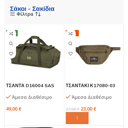
Σάκοι - Σακίδια
Φίλτρα
NEO
-15%
ΤΣΑΝΤΑ D16004 SAS
ΤΣΑΝΤΑΚΙ Κ17080-03
70LT – PENTAGON
ΜΕΣΗΣ COYOTE
Άμεσα Διαθέσιμο
Άμεσα Διαθέσιμο
PENTAGON
49,00
€
23,00
€
27,00
€