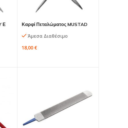
Y Ε
Καρφί Πεταλώματος MUSTAD
ESL Pitch 006-01064
Άμεσα Διαθέσιμο
18,00
€
ΕΠΙΛΟΓΉ