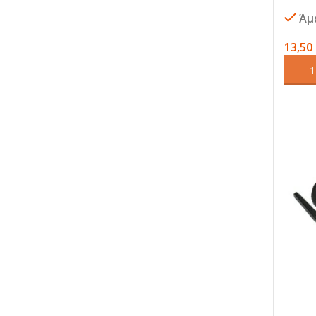
THT1
Άμ
13,50
ΠΡΟΣ