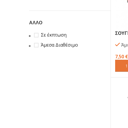
5x0
1
6x0
1
ΑΛΛΟ
ΣΟΥΓΙ
Σε έκπτωση
wood 
Άμεσα Διαθέσιμο
Άμ
7,50
€
ΠΡΟΣ