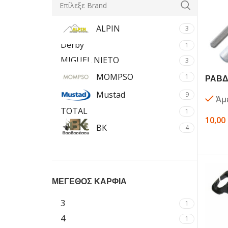
ALPIN
3
Derby
1
MIGUEL NIETO
3
MOMPSO
1
ΡΑΒΔ
ΔΙΠΛΗ
Mustad
9
Άμ
TOTAL
1
10,00
ΒΚ
4
ΕΠΙΛ
Εxcel
1
ΜΕΓΕΘΟΣ ΚΑΡΦΙΑ
3
1
4
1