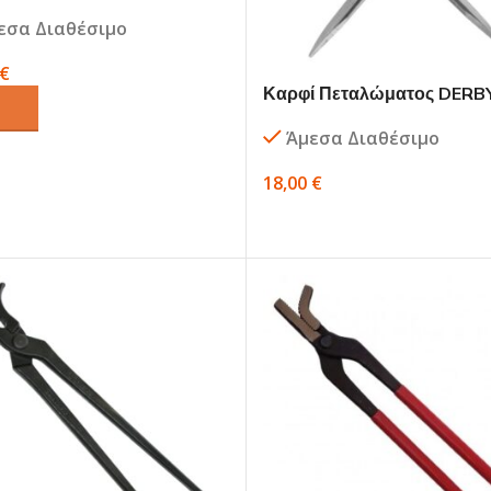
6P2031
εσα Διαθέσιμο
€
Καρφί Πεταλώματος DERB
ΘΉΚΗ ΣΤΟ ΚΑΛΆΘΙ
006-01062
Άμεσα Διαθέσιμο
18,00
€
ΕΠΙΛΟΓΉ