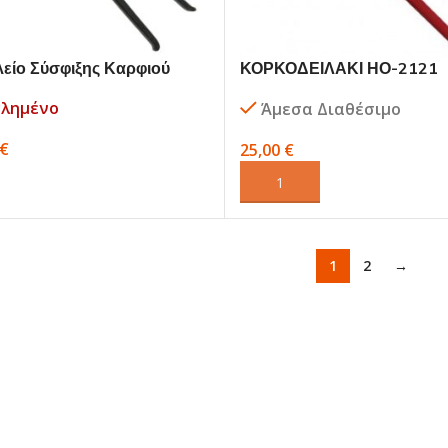
είο Σύσφιξης Καρφιού
ΚΟΡΚΟΔΕΙΛΑΚΙ ΗΟ-2121
οδειλακί) MUSTAD
ΠΕΤΑΛΩΜΑΤΟΣ Farrier – 
τλημένο
Άμεσα Διαθέσιμο
€
25,00
€
ΆΣΤΕ ΠΕΡΙΣΣΌΤΕΡΑ
ΠΡΟΣΘΉΚΗ ΣΤΟ ΚΑΛΆΘΙ
1
2
→