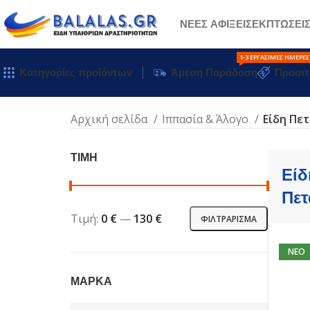
ΝΕΕΣ ΑΦΙΞΕΙΣ
ΕΚΠΤΩΣΕΙ
1-3 ΕΡΓΆΣΙΜΕΣ ΗΜΈΡΕΣ
Κατηγορίες προϊόντων
Άμεση Παράδοση
Προσιτ
Αρχική σελίδα
Ιππασία & Άλογο
Είδη Πε
ΤΙΜΗ
Είδ
Πε
Τιμή:
0 €
—
130 €
ΦΙΛΤΡΆΡΙΣΜΑ
NEO
ΜΑΡΚΑ