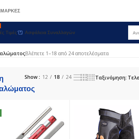
Σ
ΜΑΡΚΕΣ
ές Τιμές
Ασφάλεια Συναλλαγών
ταλώματος
Βλέπετε 1–18 από 24 αποτελέσματα
η
Show
12
18
24
ταλώματος