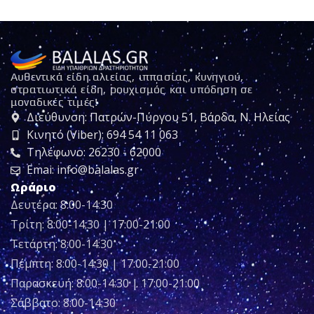
Αυθεντικά είδη αλιείας, ιππασίας, κυνηγιού,
στρατιωτικά είδη, ρουχισμός και υπόδηση σε
μοναδικές τιμές!
Διεύθυνση: Πατρών-Πύργου 51, Βάρδα, Ν. Ηλείας
Κινητό (Viber): 694 54 11 063
Τηλέφωνο: 26230 - 62000
Emai: info@balalas.gr
Ωράριο
Δευτέρα: 8:00-14:30
Τρίτη: 8:00-14:30 | 17:00-21:00
Τετάρτη: 8:00-14:30
Πέμπτη: 8:00-14:30 | 17:00-21:00
Παρασκευή: 8:00-14:30 | 17:00-21:00
Σάββατο: 8:00-14:30