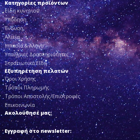
Κατηγορίες προϊόντων
Είδη κυνηγιού
Υπόδηση
Ένδυση
Αλιεία
Ιππασία & Άλογο
Υπαίθριες Δραστηριότητες
Στρατιωτικά Είδη
Εξυπηρέτηση πελατών
Όροι Χρήσης
Τρόποι Πληρωμής
Τρόποι Αποστολής/Επιστροφές
Επικοινωνία
Ακολούθησέ μας:
Εγγραφή στο newsletter: