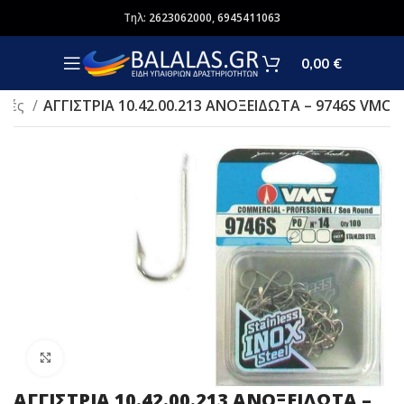
Τηλ:
2623062000
,
6945411063
0,00
€
γιές
ΑΓΓΙΣΤΡΙΑ 10.42.00.213 ΑΝΟΞΕΙΔΩΤΑ – 9746S VMC
Click to enlarge
ΑΓΓΙΣΤΡΙΑ 10.42.00.213 ΑΝΟΞΕΙΔΩΤΑ –