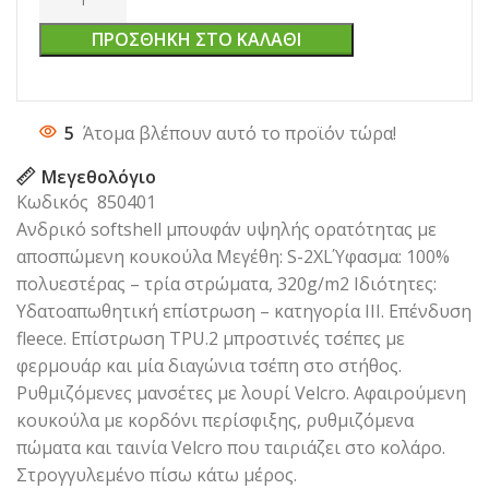
ΠΡΟΣΘΉΚΗ ΣΤΟ ΚΑΛΆΘΙ
5
Άτομα βλέπουν αυτό το προϊόν τώρα!
Μεγεθολόγιο
Κωδικός 850401
Ανδρικό softshell μπουφάν υψηλής ορατότητας με
αποσπώμενη κουκούλα Μεγέθη: S-2XLΎφασμα: 100%
πολυεστέρας – τρία στρώματα, 320g/m2 Ιδιότητες:
Υδατοαπωθητική επίστρωση – κατηγορία III. Eπένδυση
fleece. Επίστρωση TPU.2 μπροστινές τσέπες με
φερμουάρ και μία διαγώνια τσέπη στο στήθος.
Ρυθμιζόμενες μανσέτες με λουρί Velcro. Αφαιρούμενη
κουκούλα με κορδόνι περίσφιξης, ρυθμιζόμενα
πώματα και ταινία Velcro που ταιριάζει στο κολάρο.
Στρογγυλεμένο πίσω κάτω μέρος.