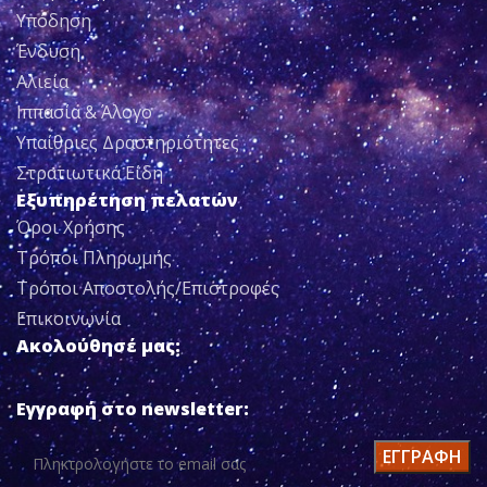
Υπόδηση
Ένδυση
Αλιεία
Ιππασία & Άλογο
Υπαίθριες Δραστηριότητες
Στρατιωτικά Είδη
Εξυπηρέτηση πελατών
Όροι Χρήσης
Τρόποι Πληρωμής
Τρόποι Αποστολής/Επιστροφές
Επικοινωνία
Ακολούθησέ μας:
Εγγραφή στο newsletter: