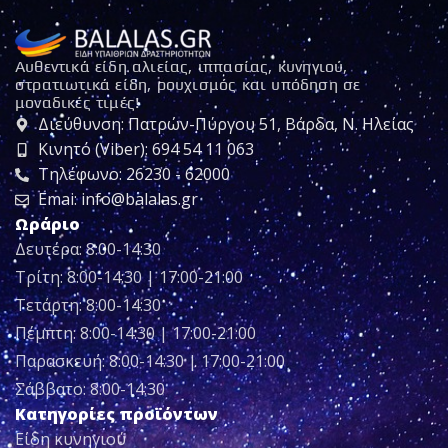
Αυθεντικά είδη αλιείας, ιππασίας, κυνηγιού,
στρατιωτικά είδη, ρουχισμός και υπόδηση σε
μοναδικές τιμές!
Διεύθυνση: Πατρών-Πύργου 51, Βάρδα, Ν. Ηλείας
Κινητό (Viber): 694 54 11 063
Τηλέφωνο: 26230 - 62000
Emai: info@balalas.gr
Ωράριο
Δευτέρα: 8:00-14:30
Τρίτη: 8:00-14:30 | 17:00-21:00
Τετάρτη: 8:00-14:30
Πέμπτη: 8:00-14:30 | 17:00-21:00
Παρασκευή: 8:00-14:30 | 17:00-21:00
Σάββατο: 8:00-14:30
Κατηγορίες προϊόντων
Είδη κυνηγιού