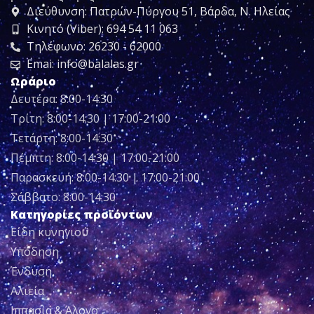
Διεύθυνση: Πατρών-Πύργου 51, Βάρδα, Ν. Ηλείας
Κινητό (Viber): 694 54 11 063
Τηλέφωνο: 26230 - 62000
Emai: info@balalas.gr
Ωράριο
Δευτέρα: 8:00-14:30
Τρίτη: 8:00-14:30 | 17:00-21:00
Τετάρτη: 8:00-14:30
Πέμπτη: 8:00-14:30 | 17:00-21:00
Παρασκευή: 8:00-14:30 | 17:00-21:00
Σάββατο: 8:00-14:30
Κατηγορίες προϊόντων
Είδη κυνηγιού
Υπόδηση
Ένδυση
Αλιεία
Ιππασία & Άλογο