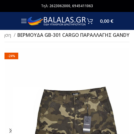
Τηλ:
2623062000
,
6945411063
0,00
€
όδηση
ΒΕΡΜΟΥΔΑ GB-301 CARGO ΠΑΡΑΛΛΑΓΗΣ GANDY
-24%