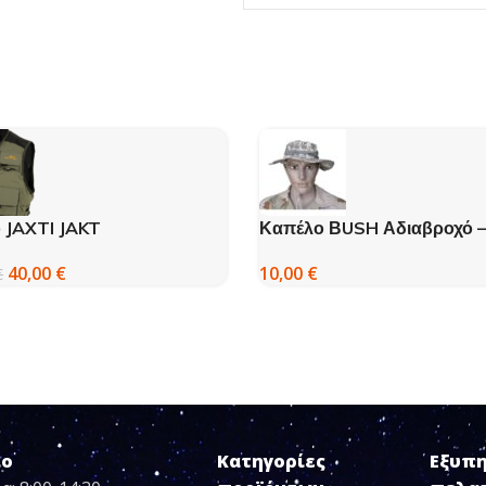
ο JAXTI JAKT
Καπέλο ΒUSH Αδιαβροχό 
40,00
€
10,00
€
€
ιο
Κατηγορίες
Εξυπ