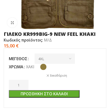
Click to enlarge
ΓΙΛΕΚΟ KR999BIG-9 NEW FEEL KHAKI
Κωδικός προϊόντος:
Μ/Δ
15,00
€
ΜΈΓΕΘΟΣ
ΧΡΏΜΑ
ΧΑΚΊ
Εκκαθάριση
ΠΡΟΣΘΉΚΗ ΣΤΟ ΚΑΛΆΘΙ