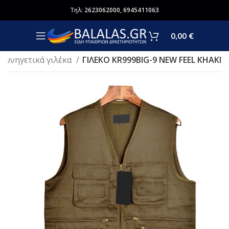
Τηλ:
2623062000
,
6945411063
0,00
€
Κυνηγετικά γιλέκα
ΓΙΛΕΚΟ KR999BIG-9 NEW FEEL KHAKI