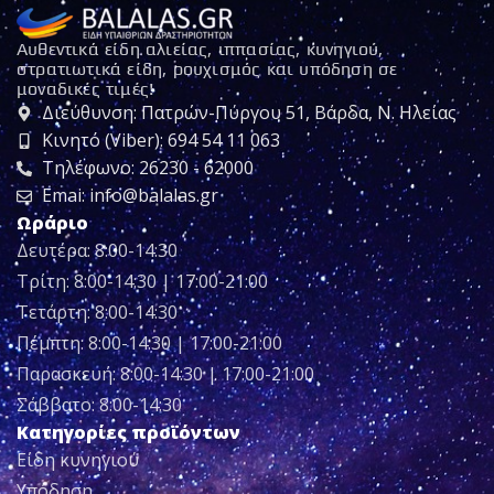
Αυθεντικά είδη αλιείας, ιππασίας, κυνηγιού,
στρατιωτικά είδη, ρουχισμός και υπόδηση σε
μοναδικές τιμές!
Διεύθυνση: Πατρών-Πύργου 51, Βάρδα, Ν. Ηλείας
Κινητό (Viber): 694 54 11 063
Τηλέφωνο: 26230 - 62000
Emai: info@balalas.gr
Ωράριο
Δευτέρα: 8:00-14:30
Τρίτη: 8:00-14:30 | 17:00-21:00
Τετάρτη: 8:00-14:30
Πέμπτη: 8:00-14:30 | 17:00-21:00
Παρασκευή: 8:00-14:30 | 17:00-21:00
Σάββατο: 8:00-14:30
Κατηγορίες προϊόντων
Είδη κυνηγιού
Υπόδηση