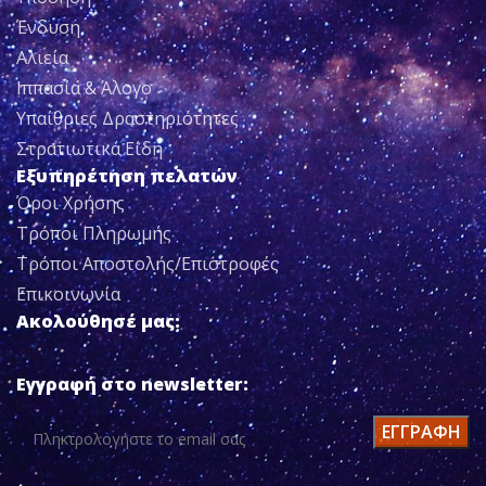
Ένδυση
Αλιεία
Ιππασία & Άλογο
Υπαίθριες Δραστηριότητες
Στρατιωτικά Είδη
Εξυπηρέτηση πελατών
Όροι Χρήσης
Τρόποι Πληρωμής
Τρόποι Αποστολής/Επιστροφές
Επικοινωνία
Ακολούθησέ μας:
Εγγραφή στο newsletter: