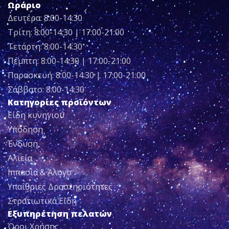
Ωράριο
Δευτέρα: 8:00-14:30
Τρίτη: 8:00-14:30 | 17:00-21:00
Τετάρτη: 8:00-14:30
Πέμπτη: 8:00-14:30 | 17:00-21:00
Παρασκευή: 8:00-14:30 | 17:00-21:00
Σάββατο: 8:00-14:30
Κατηγορίες προϊόντων
Είδη κυνηγιού
Υπόδηση
Ένδυση
Αλιεία
Ιππασία & Άλογο
Υπαίθριες Δραστηριότητες
Στρατιωτικά Είδη
Εξυπηρέτηση πελατών
Όροι Χρήσης