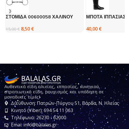
ΣΤΟΜΙΔΑ 00600058 ΧΑΛΙΝΟΥ
ΜΠΟΤΑ ΙΠΠΑΣΙΑΣ 
MOMPSO
40,00
€
8,50
€
15,00
€
Αυθεντικά είδη αλιείας, ιππασίας, κυνηγιού,
στρατιωτικά είδη, ρουχισμός και υπόδηση σε
μοναδικές τιμές!
Διεύθυνση: Πατρών-Πύργου 51, Βάρδα, Ν. Ηλείας
Κινητό (Viber): 694 54 11 063
Τηλέφωνο: 26230 - 62000
Emai: info@balalas.gr