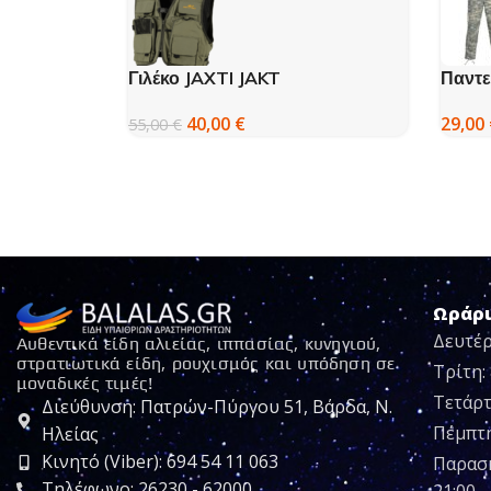
Γιλέκο JAXTI JAKT
Παντε
40,00
€
29,00
55,00
€
Ωράρ
Δευτέρ
Αυθεντικά είδη αλιείας, ιππασίας, κυνηγιού,
στρατιωτικά είδη, ρουχισμός και υπόδηση σε
Τρίτη: 
μοναδικές τιμές!
Τετάρτ
Διεύθυνση: Πατρών-Πύργου 51, Βάρδα, Ν.
Πέμπτη:
Ηλείας
Κινητό (Viber): 694 54 11 063
Παρασκ
Τηλέφωνο: 26230 - 62000