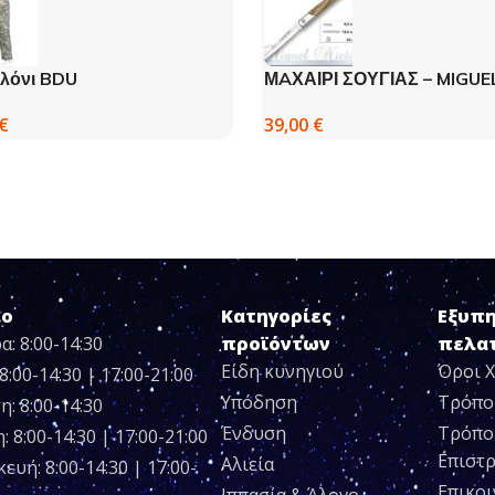
λόνι BDU
ΜAΧΑΙΡΙ ΣΟΥΓΙΑΣ – MIGUE
NIETO
€
39,00
€
ιο
Κατηγορίες
Εξυπ
α: 8:00-14:30
προϊόντων
πελα
Είδη κυνηγιού
Όροι 
8:00-14:30 | 17:00-21:00
Υπόδηση
Τρόπο
η: 8:00-14:30
Ένδυση
Τρόπο
 8:00-14:30 | 17:00-21:00
Επιστ
Αλιεία
ευή: 8:00-14:30 | 17:00-
Επικο