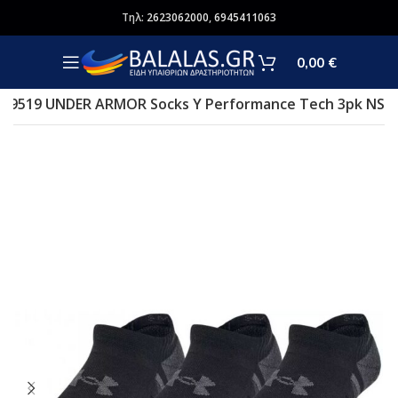
Τηλ:
2623062000
,
6945411063
0,00
€
79519 UNDER ARMOR Socks Y Performance Tech 3pk NS