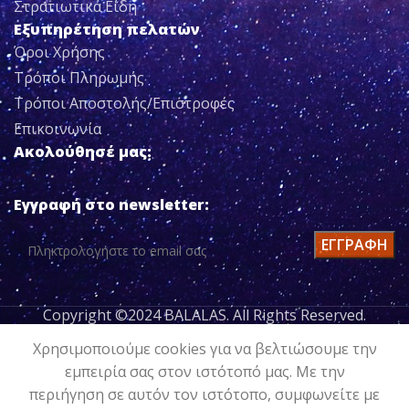
Στρατιωτικά Είδη
Εξυπηρέτηση πελατών
Όροι Χρήσης
Τρόποι Πληρωμής
Τρόποι Αποστολής/Επιστροφές
Επικοινωνία
Ακολούθησέ μας:
Εγγραφή στο newsletter:
Copyright ©2024 BALALAS. All Rights Reserved.
ΚΑΛΤΣΑΚΙΑ
1379519
Χρησιμοποιούμε cookies για να βελτιώσουμε την
ΠΡΟΣΘΉΚΗ
UNDER
εμπειρία σας στον ιστότοπό μας. Με την
11,00
€
ΣΤΟ
ARMOR
περιήγηση σε αυτόν τον ιστότοπο, συμφωνείτε με
Socks Y
κοινωνία
Ο λογαριασμός μου
Wishlist
ΚΑΛΆΘΙ