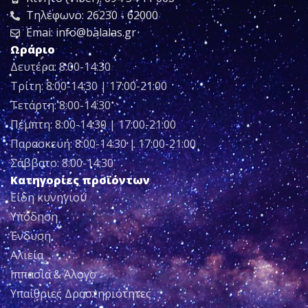
Τηλέφωνο: 26230 - 62000
Emai: info@balalas.gr
Ωράριο
Δευτέρα: 8:00-14:30
Τρίτη: 8:00-14:30 | 17:00-21:00
Τετάρτη: 8:00-14:30
Πέμπτη: 8:00-14:30 | 17:00-21:00
Παρασκευή: 8:00-14:30 | 17:00-21:00
Σάββατο: 8:00-14:30
Κατηγορίες προϊόντων
Είδη κυνηγιού
Υπόδηση
Ένδυση
Αλιεία
Ιππασία & Άλογο
Υπαίθριες Δραστηριότητες