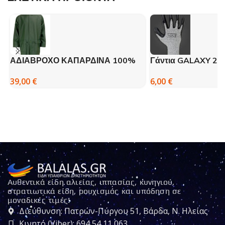
ΑΔΙΑΒΡΟΧΟ ΚΑΠΑΡΔΙΝΑ 100%
Γάντια GALAXY 20
PU Galaxy Comfort
6,00
€
39,00
€
Αυθεντικά είδη αλιείας, ιππασίας, κυνηγιού,
στρατιωτικά είδη, ρουχισμός και υπόδηση σε
μοναδικές τιμές!
Διεύθυνση: Πατρών-Πύργου 51, Βάρδα, Ν. Ηλείας
Κινητό (Viber): 694 54 11 063