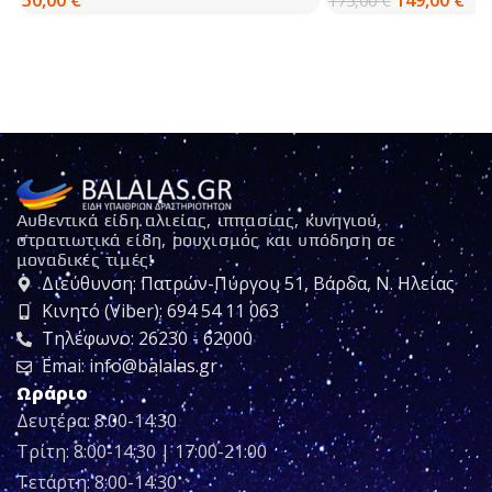
149,00
€
175,00
€
Αυθεντικά είδη αλιείας, ιππασίας, κυνηγιού,
στρατιωτικά είδη, ρουχισμός και υπόδηση σε
μοναδικές τιμές!
Διεύθυνση: Πατρών-Πύργου 51, Βάρδα, Ν. Ηλείας
Κινητό (Viber): 694 54 11 063
Τηλέφωνο: 26230 - 62000
Emai: info@balalas.gr
Ωράριο
Δευτέρα: 8:00-14:30
Τρίτη: 8:00-14:30 | 17:00-21:00
Τετάρτη: 8:00-14:30