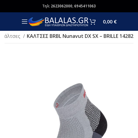
Τηλ:
2623062000
,
6945411063
0,00
€
Κάλτσες
ΚΑΛΤΣΕΣ BRBL Nunavut DX SX – BRILLE 14282