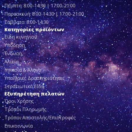
Πέμπτη: 8:00-14:30 | 17:00-21:00
Παρασκευή: 8:00-14:30 | 17:00-21:00
Σάββατο: 8:00-14:30
Κατηγορίες προϊόντων
Είδη κυνηγιού
Υπόδηση
Ένδυση
Αλιεία
Ιππασία & Άλογο
Υπαίθριες Δραστηριότητες
Στρατιωτικά Είδη
Εξυπηρέτηση πελατών
Όροι Χρήσης
Τρόποι Πληρωμής
Τρόποι Αποστολής/Επιστροφές
Επικοινωνία