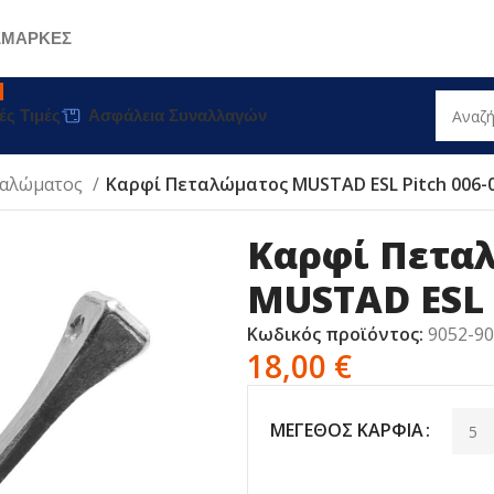
Σ
ΜΑΡΚΕΣ
ές Τιμές
Ασφάλεια Συναλλαγών
ταλώματος
Καρφί Πεταλώματος MUSTAD ESL Pitch 006-
Καρφί Πετα
MUSTAD ESL 
Κωδικός προϊόντος:
9052-9
18,00
€
ΜΈΓΕΘΟΣ ΚΑΡΦΙΆ