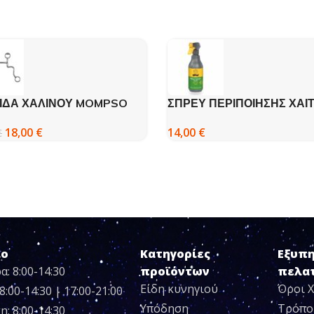
ΙΔΑ ΧΑΛΙΝΟΥ MOMPSO
ΣΠΡΕΥ ΠΕΡΙΠΟΙΗΣΗΣ ΧΑΙΤ
ΟΥΡΑΣ – EFFOL
18,00
€
14,00
€
€
ιο
Κατηγορίες
Εξυπ
α: 8:00-14:30
προϊόντων
πελα
Είδη κυνηγιού
Όροι 
8:00-14:30 | 17:00-21:00
Υπόδηση
Τρόπο
η: 8:00-14:30