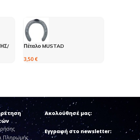
ΗΣ/
Πέταλο MUSTAD
YΠΟΣΑΓΜΑ
00602422
3,50
€
25,00
€
ηρέτηση
Ακολούθησέ μας:
τών
Χρήσης
Εγγραφή στο newsletter:
ι Πληρωμής