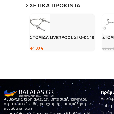
ΣΧΕΤΙΚΑ ΠΡΟΪΟΝΤΑ
ΣTΟΜΙΔΑ LIVERPOOL ΣΤΟ-0148
ΣΤΟΜ
44,00
€
33,00
Ωράρ
Δευτέρ
Αυθεντικά είδη αλιείας, ιππασίας, κυνηγιού,
στρατιωτικά είδη, ρουχισμός και υπόδηση σε
Τρίτη: 
μοναδικές τιμές!
Τετάρτ
Διεύθυνση: Πατρών-Πύργου 51, Βάρδα, Ν.