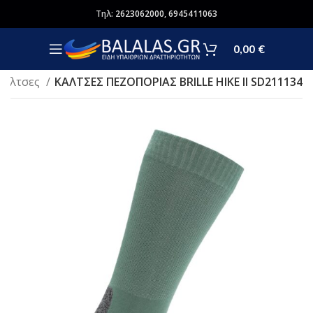
Τηλ:
2623062000
,
6945411063
0,00
€
Κάλτσες
ΚAΛΤΣΕΣ ΠΕΖΟΠΟΡΙΑΣ BRILLE HIKE II SD211134