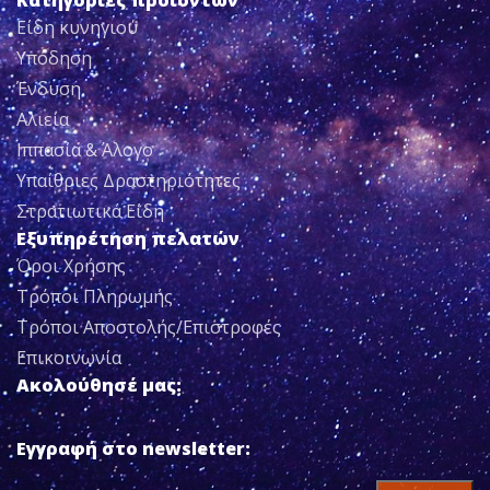
Κατηγορίες προϊόντων
Είδη κυνηγιού
Υπόδηση
Ένδυση
Αλιεία
Ιππασία & Άλογο
Υπαίθριες Δραστηριότητες
Στρατιωτικά Είδη
Εξυπηρέτηση πελατών
Όροι Χρήσης
Τρόποι Πληρωμής
Τρόποι Αποστολής/Επιστροφές
Επικοινωνία
Ακολούθησέ μας:
Εγγραφή στο newsletter: