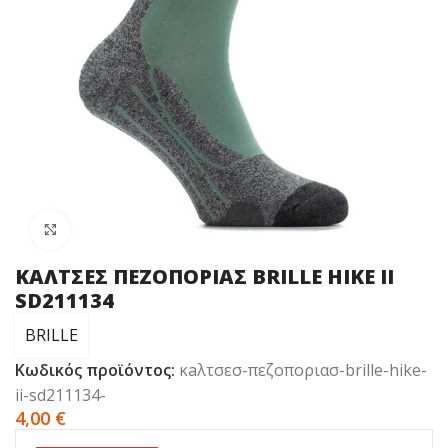
Click to enlarge
ΚAΛΤΣΕΣ ΠΕΖΟΠΟΡΙΑΣ BRILLE HIKE II
SD211134
BRILLE
Κωδικός προϊόντος:
κaλτσεσ-πεζοποριασ-brille-hike-
ii-sd211134-
4,00
€