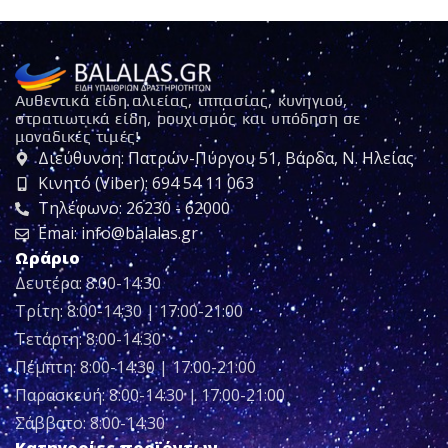
Αυθεντικά είδη αλιείας, ιππασίας, κυνηγιού,
στρατιωτικά είδη, ρουχισμός και υπόδηση σε
μοναδικές τιμές!
Διεύθυνση: Πατρών-Πύργου 51, Βάρδα, Ν. Ηλείας
Κινητό (Viber): 694 54 11 063
Τηλέφωνο: 26230 - 62000
Emai: info@balalas.gr
Ωράριο
Δευτέρα: 8:00-14:30
Τρίτη: 8:00-14:30 | 17:00-21:00
Τετάρτη: 8:00-14:30
Πέμπτη: 8:00-14:30 | 17:00-21:00
Παρασκευή: 8:00-14:30 | 17:00-21:00
Σάββατο: 8:00-14:30