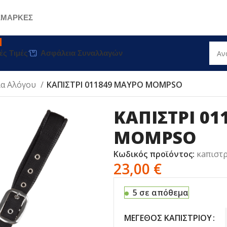
Σ
ΜΑΡΚΕΣ
ές Τιμές
Ασφάλεια Συναλλαγών
ια Αλόγου
ΚAΠΙΣΤΡΙ 011849 MAYΡΟ MOMPSO
ΚAΠΙΣΤΡΙ 0
MOMPSO
Κωδικός προϊόντος:
κaπιστρ
23,00
€
5 σε απόθεμα
ΜΈΓΕΘΟΣ ΚΑΠΙΣΤΡΊΟΥ