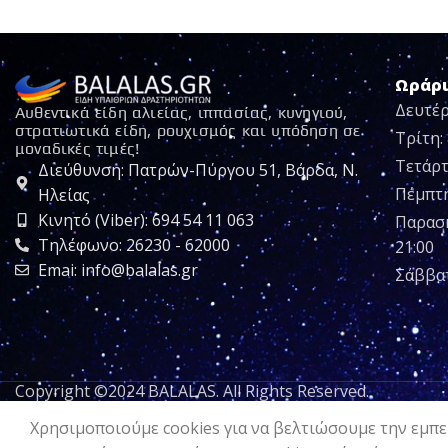
Ωράρ
Δευτέρ
Αυθεντικά είδη αλιείας, ιππασίας, κυνηγιού,
στρατιωτικά είδη, ρουχισμός και υπόδηση σε
Τρίτη: 
μοναδικές τιμές!
Τετάρτ
Διεύθυνση: Πατρών-Πύργου 51, Βάρδα, Ν.
Πέμπτη:
Ηλείας
Κινητό (Viber): 694 54 11 063
Παρασκ
Τηλέφωνο: 26230 - 62000
21:00
Emai: info@balalas.gr
Σάββατ
Copyright ©2024 BALALAS. All Rights Reserved.
Χρησιμοποιούμε cookies για να βελτιώσουμε την εμπει