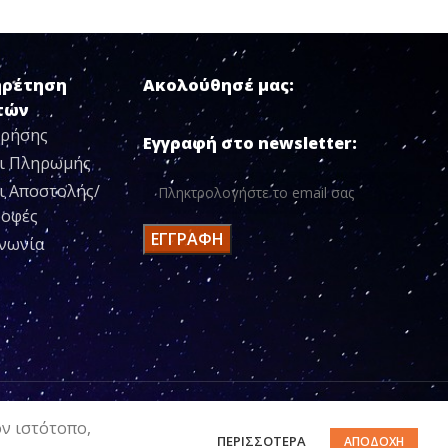
ηρέτηση
Ακολούθησέ μας:
τών
Χρήσης
Εγγραφή στο newsletter:
ι Πληρωμής
ι Αποστολής/
ροφές
ινωνία
ον ιστότοπο,
ΠΕΡΙΣΣΌΤΕΡΑ
ΑΠΟΔΟΧΉ