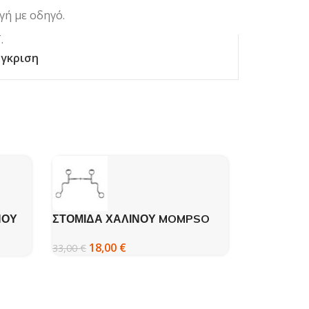
γή με οδηγό.
.
γκριση
ΝΟΥ
ΣΤΟΜΙΔΑ ΧΑΛΙΝΟΥ MOMPSO
ΜAXAΙΡΙ 0
MUSTAD
18,00
€
17,00
€
33,00
€