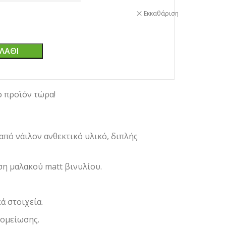
Εκκαθάριση
ΛΆΘΙ
ο προϊόν τώρα!
πό νάιλον ανθεκτικό υλικό, διπλής
η μαλακού matt βινυλίου.
ά στοιχεία.
ξομείωσης.