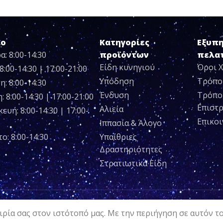
ιο
Κατηγορίες
Εξυπ
α: 8:00-14:30
προϊόντων
πελα
Είδη κυνηγιού
Όροι 
8:00-14:30 | 17:00-21:00
Υπόδηση
Τρόπο
η: 8:00-14:30
Ένδυση
Τρόπο
 8:00-14:30 | 17:00-21:00
Επιστ
Αλιεία
ευή: 8:00-14:30 | 17:00-
Επικο
Ιππασία & Άλογο
ο: 8:00-14:30
Υπαίθριες
Δραστηριότητες
Στρατιωτικά Είδη
ρία σας στον ιστότοπό μας. Με την περιήγηση σε αυτόν τ