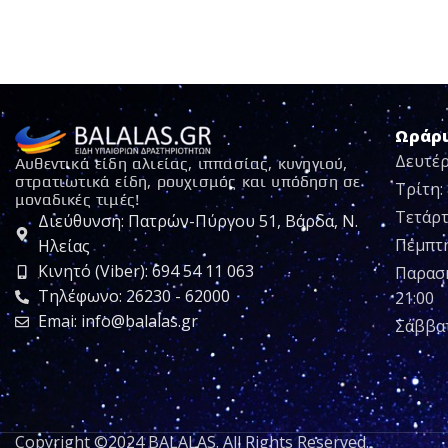
Ωράρ
Δευτέρ
Αυθεντικά είδη αλιείας, ιππασίας, κυνηγιού,
στρατιωτικά είδη, ρουχισμός και υπόδηση σε
Τρίτη: 
μοναδικές τιμές!
Τετάρτ
Διεύθυνση: Πατρών-Πύργου 51, Βάρδα, Ν.
Πέμπτη:
Ηλείας
Κινητό (Viber): 694 54 11 063
Παρασκ
Τηλέφωνο: 26230 - 62000
21:00
Emai: info@balalas.gr
Σάββατ
Copyright ©2024 BALALAS. All Rights Reserved.