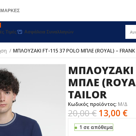
Σ
ΜΑΡΚΕΣ
ές Τιμές
Ασφάλεια Συναλλαγών
ηση
ΜΠΛΟΥΖΑΚΙ FT-115 37 POLO ΜΠΛE (ROYAL) – FRANK
ΜΠΛΟΥΖΑΚΙ 
ΜΠΛE (ROYA
TAILOR
Κωδικός προϊόντος:
Μ/Δ
20,00
€
13,00
€
1 σε απόθεμα