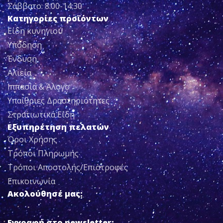
Σάββατο: 8:00-14:30
Κατηγορίες προϊόντων
Είδη κυνηγιού
Υπόδηση
Ένδυση
Αλιεία
Ιππασία & Άλογο
Υπαίθριες Δραστηριότητες
Στρατιωτικά Είδη
Εξυπηρέτηση πελατών
Όροι Χρήσης
Τρόποι Πληρωμής
Τρόποι Αποστολής/Επιστροφές
Επικοινωνία
Ακολούθησέ μας:
Εγγραφή στο newsletter: