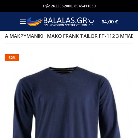
Τηλ:
2623062000
,
6945411063
64,00
€
ΖΑ ΜΑΚΡΥΜΑΝΙΚΗ ΜΑΚΟ FRANK TAILOR FT-112 3 ΜΠΛΕ
-32%