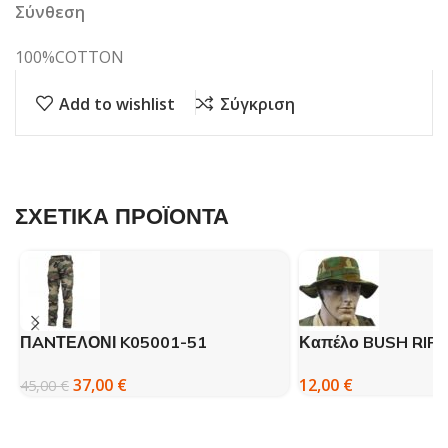
Σύνθεση
100%COTTON
Add to wishlist
Σύγκριση
ΣΧΕΤΙΚΑ ΠΡΟΪΟΝΤΑ
ΠANΤΕΛΟΝΙ K05001-51
Καπέλο BUSH RIP
PENTAGON BDU 2.0
WOODLAND – FO
37,00
€
12,00
€
45,00
€
AMEΡΙΚΑΝΙΚΗ ΠΑΡΑΛΛΑΓΗ