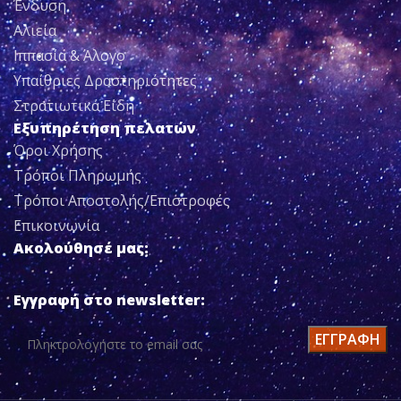
Ένδυση
Αλιεία
Ιππασία & Άλογο
Υπαίθριες Δραστηριότητες
Στρατιωτικά Είδη
Εξυπηρέτηση πελατών
Όροι Χρήσης
Τρόποι Πληρωμής
Τρόποι Αποστολής/Επιστροφές
Επικοινωνία
Ακολούθησέ μας:
Εγγραφή στο newsletter: