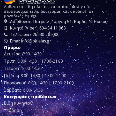
Αυθεντικά είδη αλιείας, ιππασίας, κυνηγιού,
στρατιωτικά είδη, ρουχισμός και υπόδηση σε
μοναδικές τιμές!
Διεύθυνση: Πατρών-Πύργου 51, Βάρδα, Ν. Ηλείας
Κινητό (Viber): 694 54 11 063
Τηλέφωνο: 26230 - 62000
Emai: info@balalas.gr
Ωράριο
Δευτέρα: 8:00-14:30
Τρίτη: 8:00-14:30 | 17:00-21:00
Τετάρτη: 8:00-14:30
Πέμπτη: 8:00-14:30 | 17:00-21:00
Παρασκευή: 8:00-14:30 | 17:00-21:00
Σάββατο: 8:00-14:30
Κατηγορίες προϊόντων
Είδη κυνηγιού
Υπόδηση