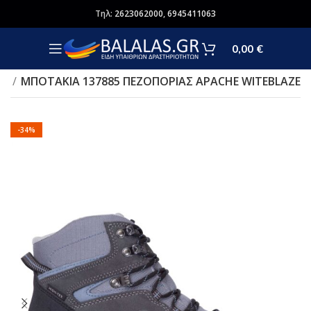
Τηλ:
2623062000
,
6945411063
0,00
€
ια
ΜΠΟΤΑΚΙΑ 137885 ΠΕΖΟΠΟΡΙΑΣ APACHE WITEBLAZE
-34%