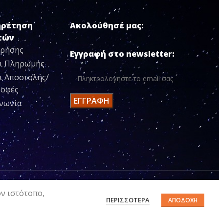
ηρέτηση
Ακολούθησέ μας:
τών
Χρήσης
Εγγραφή στο newsletter:
ι Πληρωμής
ι Αποστολής/
ροφές
ινωνία
ον ιστότοπο,
ΠΕΡΙΣΣΌΤΕΡΑ
ΑΠΟΔΟΧΉ