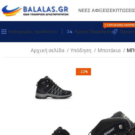
ΝΕΕΣ ΑΦΙΞΕΙΣ
ΕΚΠΤΩΣΕΙ
1-3 ΕΡΓΆΣΙΜΕΣ ΗΜΈΡΕΣ
Κατηγορίες προϊόντων
Άμεση Παράδοση
Προσιτ
Αρχική σελίδα
Υπόδηση
Μποτάκια
ΜΠ
-22%