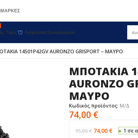
Σ
ΜΑΡΚΕΣ
ές Τιμές
Ασφάλεια Συναλλαγών
ΟΤΑΚΙΑ 14501P42GV AURONZO GRISPORT – ΜΑΥΡΟ
ΜΠΟΤΑΚΙΑ 1
AURONZO GR
ΜΑΥΡΟ
Κωδικός προϊόντος:
Μ/Δ
74,00
€
74,00
€
1 σε 
95,00
€