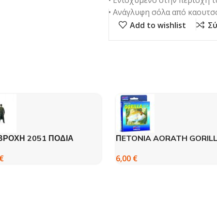
• Ενισχυμένο στην περιοχή 
• Ανάγλυφη σόλα από καουτσ
Add to wishlist
Σύ
ΒΡΟΧΗ 2051 ΠΟΔΙΑ
ΠETONIA AORATH GORIL
ΙΝΗ – DISPAN
TUBERTINI
€
6,00
€