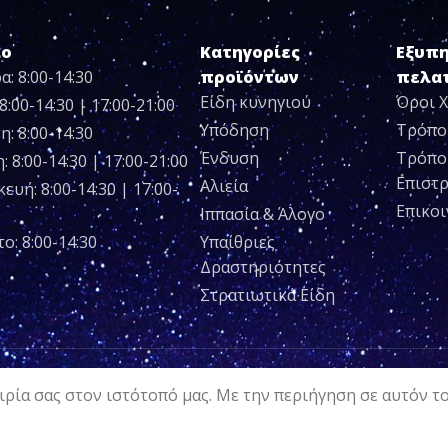
ιο
Κατηγορίες
Εξυπ
α: 8:00-14:30
προϊόντων
πελα
Είδη κυνηγιού
Όροι 
8:00-14:30 | 17:00-21:00
Υπόδηση
Τρόπο
η: 8:00-14:30
Ένδυση
Τρόπο
 8:00-14:30 | 17:00-21:00
Επιστ
Αλιεία
ευή: 8:00-14:30 | 17:00-
Επικο
Ιππασία & Άλογο
ο: 8:00-14:30
Υπαίθριες
Δραστηριότητες
Στρατιωτικά Είδη
ρία σας στον ιστότοπό μας. Με την περιήγηση σε αυτόν τ