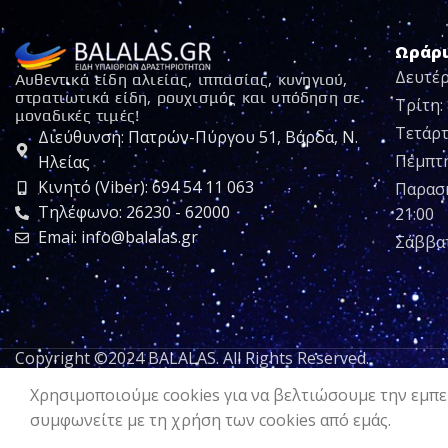
Ωράρ
Δευτέρ
Αυθεντικά είδη αλιείας, ιππασίας, κυνηγιού,
στρατιωτικά είδη, ρουχισμός και υπόδηση σε
Τρίτη: 
μοναδικές τιμές!
Τετάρτ
Διεύθυνση: Πατρών-Πύργου 51, Βάρδα, Ν.
Πέμπτη:
Ηλείας
Κινητό (Viber): 694 54 11 063
Παρασκ
Τηλέφωνο: 26230 - 62000
21:00
Emai: info@balalas.gr
Σάββατ
Copyright ©2024 BALALAS. All Rights Reserved.
Χρησιμοποιούμε cookies για να βελτιώσουμε την εμπει
συμφωνείτε με τη χρήση των cookies από εμάς.