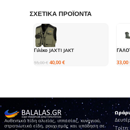
ΣΧΕΤΙΚΑ ΠΡΟΪΟΝΤΑ
Γιλέκο JAXTI JAKT
ΓΑΛΟ
40,00
€
33,00
55,00
€
Ωράρ
Δευτέρ
Αυθεντικά είδη αλιείας, ιππασίας, κυνηγιού,
στρατιωτικά είδη, ρουχισμός και υπόδηση σε
Τρίτη: 