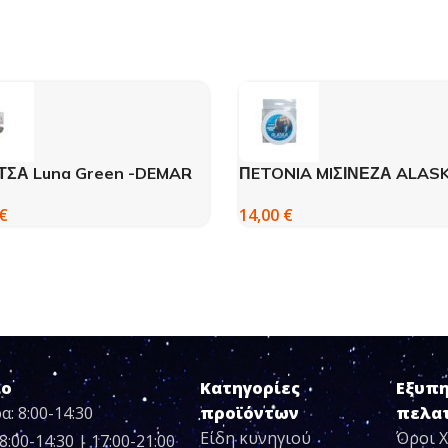
ΤΣΑ Luna Green -DEMAR
ΠETONIA MIΣΙΝΕΖΑ ALAS
250m (JAPAN)
€
14,00
€
ιο
Κατηγορίες
Εξυπ
α: 8:00-14:30
προϊόντων
πελα
Είδη κυνηγιού
Όροι 
8:00-14:30 | 17:00-21:00