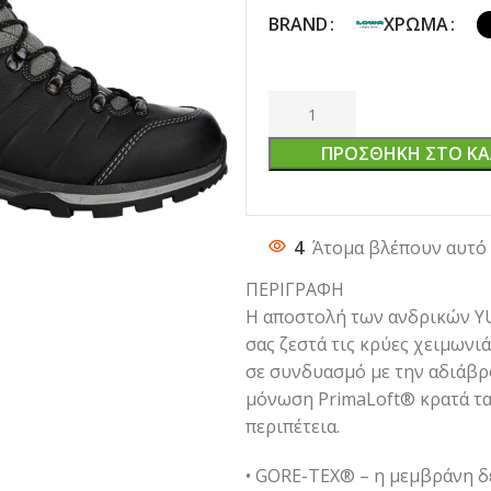
BRAND
ΧΡΏΜΑ
ΠΡΟΣΘΉΚΗ ΣΤΟ ΚΑ
4
Άτομα βλέπουν αυτό 
ΠΕΡΙΓΡΑΦΗ
Η αποστολή των ανδρικών YUK
σας ζεστά τις κρύες χειμωνι
σε συνδυασμό με την αδιάβρ
μόνωση PrimaLoft® κρατά τα 
περιπέτεια.
• GORE-TEX® – η μεμβράνη δε