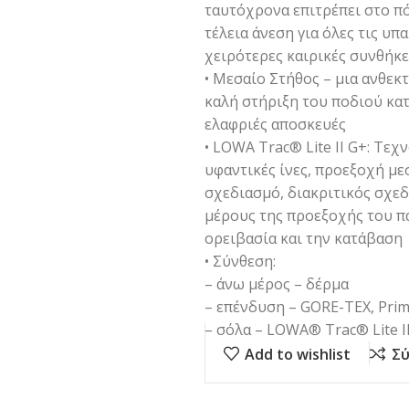
ταυτόχρονα επιτρέπει στο πό
τέλεια άνεση για όλες τις υπ
χειρότερες καιρικές συνθήκε
• Μεσαίο Στήθος – μια ανθεκ
καλή στήριξη του ποδιού κα
ελαφριές αποσκευές
• LOWA Trac® Lite II G+: Τεχ
υφαντικές ίνες, προεξοχή μ
σχεδιασμό, διακριτικός σχε
μέρους της προεξοχής του π
ορειβασία και την κατάβαση
• Σύνθεση:
– άνω μέρος – δέρμα
– επένδυση – GORE-TEX, Prim
– σόλα – LOWA® Trac® Lite I
Add to wishlist
Σύ