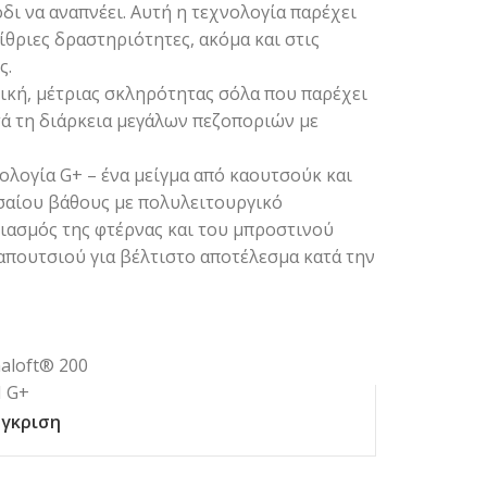
δι να αναπνέει. Αυτή η τεχνολογία παρέχει
αίθριες δραστηριότητες, ακόμα και στις
ς.
τική, μέτριας σκληρότητας σόλα που παρέχει
τά τη διάρκεια μεγάλων πεζοποριών με
νολογία G+ – ένα μείγμα από καουτσούκ και
εσαίου βάθους με πολυλειτουργικό
διασμός της φτέρνας και του μπροστινού
απουτσιού για βέλτιστο αποτέλεσμα κατά την
aloft® 200
I G+
γκριση