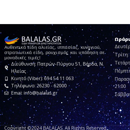
Ωράρ
Δευτέρ
Αυθεντικά είδη αλιείας, ιππασίας, κυνηγιού,
στρατιωτικά είδη, ρουχισμός και υπόδηση σε
Τρίτη: 
μοναδικές τιμές!
Τετάρτ
Διεύθυνση: Πατρών-Πύργου 51, Βάρδα, Ν.
Πέμπτη:
Ηλείας
Κινητό (Viber): 694 54 11 063
Παρασκ
Τηλέφωνο: 26230 - 62000
21:00
Emai: info@balalas.gr
Σάββατ
Copyright ©2024 BALALAS. All Rights Reserved.