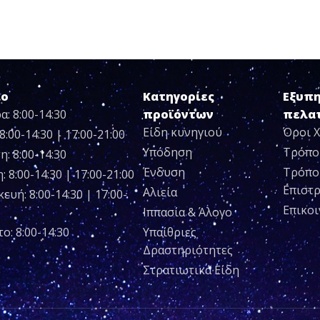
ιο
Κατηγορίες
Εξυπ
α: 8:00-14:30
προϊόντων
πελα
Είδη κυνηγιού
Όροι 
8:00-14:30 | 17:00-21:00
Υπόδηση
Τρόπο
η: 8:00-14:30
Ένδυση
Τρόπο
 8:00-14:30 | 17:00-21:00
Επιστ
Αλιεία
ευή: 8:00-14:30 | 17:00-
Επικο
Ιππασία & Άλογο
ο: 8:00-14:30
Υπαίθριες
Δραστηριότητες
Στρατιωτικά Είδη