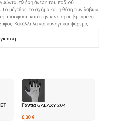
γγυώνται πλήρη άνεση του ποδιού
. Το μέγεθος, το σχήμα και η θέση των λαβών
ική πρόσφυση κατά την κίνηση σε βρεγμένο,
αφος. Κατάλληλα για κυνήγι και ψάρεμα,
γκριση
ΣΕΤ
Γάντια GALAXY 204
Σoυγιάς A
6,00
€
19,00
€