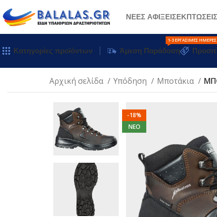
ΝΕΕΣ ΑΦΙΞΕΙΣ
ΕΚΠΤΩΣΕΙ
1-3 ΕΡΓΆΣΙΜΕΣ ΗΜΈΡΕΣ
Κατηγορίες προϊόντων
Άμεση Παράδοση
Προσιτ
Αρχική σελίδα
Υπόδηση
Μποτάκια
ΜΠ
-18%
NEO