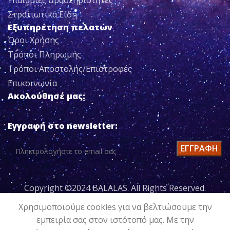
Στρατιωτικά Είδη
Εξυπηρέτηση πελατών
Όροι Χρήσης
Τρόποι Πληρωμής
Τρόποι Αποστολής/Επιστροφές
Επικοινωνία
Ακολούθησέ μας:
Εγγραφή στο newsletter:
Copyright ©2024 BALALAS. All Rights Reserved.
ΜΠΟΤΑΚΙΑ
Χρησιμοποιούμε cookies για να βελτιώσουμε την
HELLY
ΠΡΟΣΘΉΚΗ
εμπειρία σας στον ιστότοπό μας. Με την
144,00
€
HANSEN
ΣΤΟ