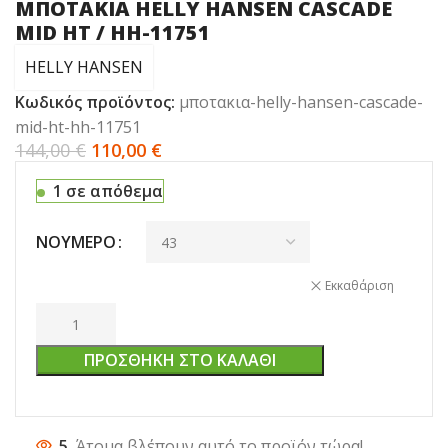
ΜΠΟΤΑΚΙΑ HELLY HANSEN CASCADE
MID HT / HH-11751
HELLY HANSEN
Κωδικός προϊόντος:
μποτακια-helly-hansen-cascade-
mid-ht-hh-11751
144,00
€
110,00
€
1 σε απόθεμα
ΝΟΎΜΕΡΟ
Εκκαθάριση
ΠΡΟΣΘΉΚΗ ΣΤΟ ΚΑΛΆΘΙ
5
Άτομα βλέπουν αυτό το προϊόν τώρα!