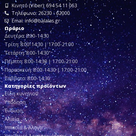
Κινητό (Viber): 694 54 11 063
Τηλέφωνο: 26230 - 62000
Emai: info@balalas.gr
Ωράριο
Δευτέρα: 8:00-14:30
Τρίτη: 8:00-14:30 | 17:00-21:00
Τετάρτη: 8:00-14:30
Πέμπτη: 8:00-14:30 | 17:00-21:00
Παρασκευή: 8:00-14:30 | 17:00-21:00
Σάββατο: 8:00-14:30
Κατηγορίες προϊόντων
Είδη κυνηγιού
Υπόδηση
Ένδυση
Αλιεία
Ιππασία & Άλογο
Υπαίθριες Δραστηριότητες