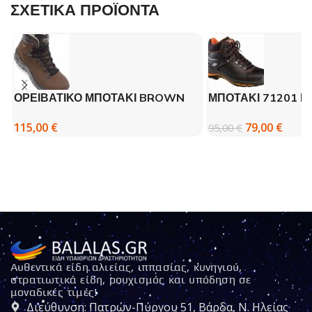
ΣΧΕΤΙΚΑ ΠΡΟΪΟΝΤΑ
ΟΡΕΙΒΑΤΙΚΟ ΜΠΟΤΑΚΙ BROWN
ΜΠΟΤΑΚΙ 71201 Ε
13701 -GRISPORT
ΣΙΔΕΡΟ – GRISPO
115,00
€
79,00
€
95,00
€
Αυθεντικά είδη αλιείας, ιππασίας, κυνηγιού,
στρατιωτικά είδη, ρουχισμός και υπόδηση σε
μοναδικές τιμές!
Διεύθυνση: Πατρών-Πύργου 51, Βάρδα, Ν. Ηλείας