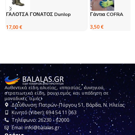
ΓΑΛΟΤΣΑ ΓΟΝΑΤΟΣ Dunlop
Γάντια COFRA
Pricemastor 031
3,50
€
17,00
€
Αυθεντικά είδη αλιείας, ιππασίας, κυνηγιού,
στρατιωτικά είδη, ρουχισμός και υπόδηση σε
μοναδικές τιμές!
Διεύθυνση: Πατρών-Πύργου 51, Βάρδα, Ν. Ηλείας
Κινητό (Viber): 694 54 11 063
Τηλέφωνο: 26230 - 62000
Emai: info@balalas.gr
Ωράριο