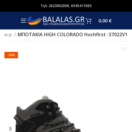
Τηλ:
2623062000
,
6945411063
0,00
€
τάκια
ΜΠΟΤΑΚΙΑ HIGH COLORADO Hochfirst -37022V1
-18%