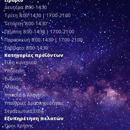
Δευτέρα: 8:00-14:30
Τρίτη: 8:00-14:30 | 17:00-21:00
Τετάρτη: 8:00-14:30
Πέμπτη: 8:00-14:30 | 17:00-21:00
Παρασκευή: 8:00-14:30 | 17:00-21:00
Σάββατο: 8:00-14:30
Κατηγορίες προϊόντων
Είδη κυνηγιού
Υπόδηση
Ένδυση
Αλιεία
Ιππασία & Άλογο
Υπαίθριες Δραστηριότητες
Στρατιωτικά Είδη
Εξυπηρέτηση πελατών
Όροι Χρήσης