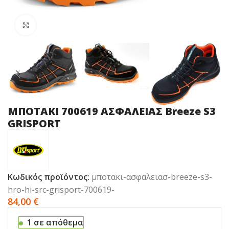
Click to enlarge
ΜΠΟΤΑΚΙ 700619 ΑΣΦΑΛΕΙΑΣ Breeze S3
GRISPORT
Κωδικός προϊόντος:
μποτακι-ασφαλειασ-breeze-s3-
hro-hi-src-grisport-700619-
84,00
€
1 σε απόθεμα