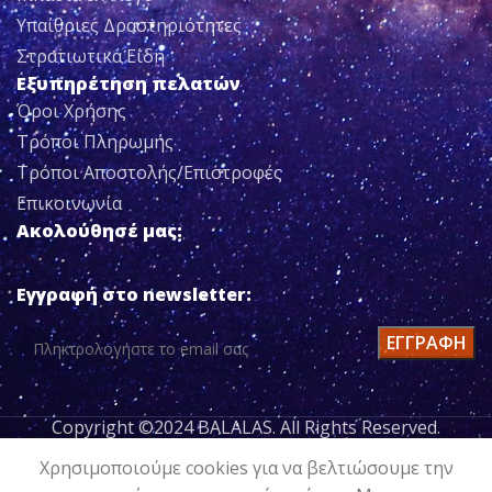
Υπαίθριες Δραστηριότητες
Στρατιωτικά Είδη
Εξυπηρέτηση πελατών
Όροι Χρήσης
Τρόποι Πληρωμής
Τρόποι Αποστολής/Επιστροφές
Επικοινωνία
Ακολούθησέ μας:
Εγγραφή στο newsletter:
Copyright ©2024 BALALAS. All Rights Reserved.
ΜΠΟΤΑΚΙ
Χρησιμοποιούμε cookies για να βελτιώσουμε την
ΠΡΟΣΘΉΚΗ
700619