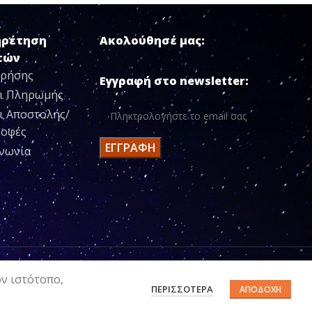
ηρέτηση
Ακολούθησέ μας:
τών
Χρήσης
Εγγραφή στο newsletter:
ι Πληρωμής
ι Αποστολής/
ροφές
ινωνία
ον ιστότοπο,
ΠΕΡΙΣΣΌΤΕΡΑ
ΑΠΟΔΟΧΉ