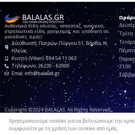
Ωράρ
Δευτέρ
Αυθεντικά είδη αλιείας, ιππασίας, κυνηγιού,
στρατιωτικά είδη, ρουχισμός και υπόδηση σε
Τρίτη: 
μοναδικές τιμές!
Τετάρτ
Διεύθυνση: Πατρών-Πύργου 51, Βάρδα, Ν.
Πέμπτη:
Ηλείας
Κινητό (Viber): 694 54 11 063
Παρασκ
Τηλέφωνο: 26230 - 62000
21:00
Emai: info@balalas.gr
Σάββατ
Copyright ©2024 BALALAS. All Rights Reserved.
Χρησιμοποιούμε cookies για να βελτιώσουμε την εμπει
συμφωνείτε με τη χρήση των cookies από εμάς.