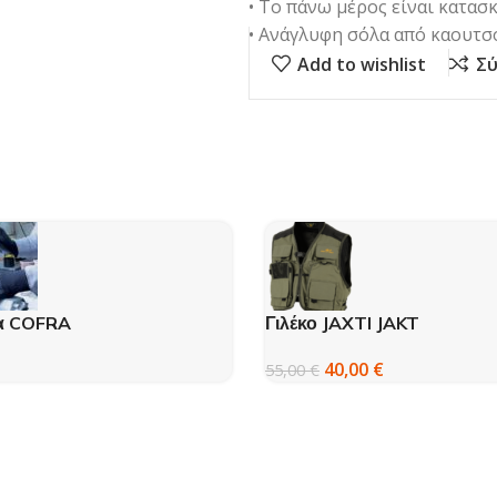
• Το πάνω μέρος είναι κατα
• Ανάγλυφη σόλα από καουτσ
Add to wishlist
Σύ
α COFRA
Γιλέκο JAXTI JAKT
40,00
€
55,00
€