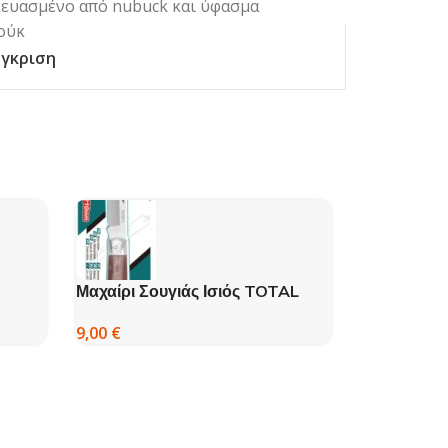
σκευασμένο από nubuck και ύφασμα
ούκ
γκριση
Μαχαίρι Σουγιάς Ισιός TOTAL
ΓΑΛΟΤΣΑ 
210 mm
BRUN AIGL
9,00
€
19
215,00
€