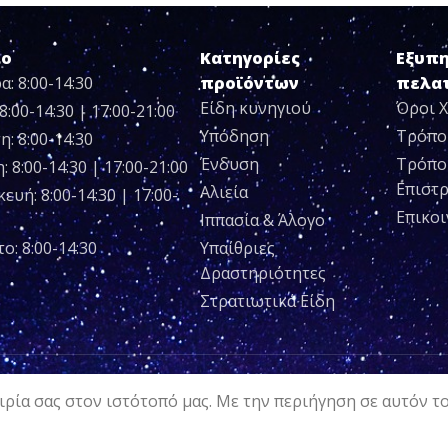
ιο
Κατηγορίες
Εξυπ
α: 8:00-14:30
προϊόντων
πελα
Είδη κυνηγιού
Όροι 
8:00-14:30 | 17:00-21:00
Υπόδηση
Τρόπο
η: 8:00-14:30
Ένδυση
Τρόπο
 8:00-14:30 | 17:00-21:00
Επιστ
Αλιεία
ευή: 8:00-14:30 | 17:00-
Επικο
Ιππασία & Άλογο
ο: 8:00-14:30
Υπαίθριες
Δραστηριότητες
Στρατιωτικά Είδη
ρία σας στον ιστότοπό μας. Με την περιήγηση σε αυτόν τ