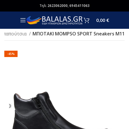
Τηλ:
2623062000
,
6945411063
0,00
€
- παπούτσια
ΜΠΟΤΑΚΙ MOMPSO SPORT Sneakers M11
-45%