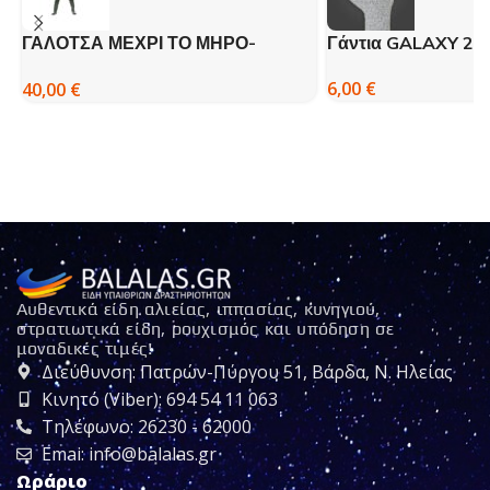
ΓΑΛΟΤΣΑ ΜΕΧΡΙ ΤΟ ΜΗΡΟ-
Γάντια GALAXY 20
DISPAN
6,00
€
40,00
€
Αυθεντικά είδη αλιείας, ιππασίας, κυνηγιού,
στρατιωτικά είδη, ρουχισμός και υπόδηση σε
μοναδικές τιμές!
Διεύθυνση: Πατρών-Πύργου 51, Βάρδα, Ν. Ηλείας
Κινητό (Viber): 694 54 11 063
Τηλέφωνο: 26230 - 62000
Emai: info@balalas.gr
Ωράριο