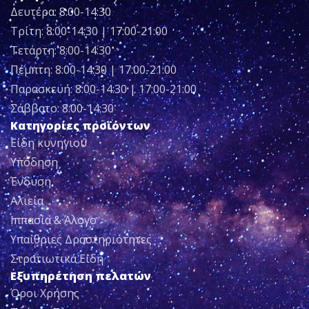
Δευτέρα: 8:00-14:30
Τρίτη: 8:00-14:30 | 17:00-21:00
Τετάρτη: 8:00-14:30
Πέμπτη: 8:00-14:30 | 17:00-21:00
Παρασκευή: 8:00-14:30 | 17:00-21:00
Σάββατο: 8:00-14:30
Κατηγορίες προϊόντων
Είδη κυνηγιού
Υπόδηση
Ένδυση
Αλιεία
Ιππασία & Άλογο
Υπαίθριες Δραστηριότητες
Στρατιωτικά Είδη
Εξυπηρέτηση πελατών
Όροι Χρήσης