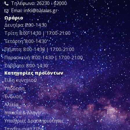
Τηλέφωνο: 26230 - 62000
Emai: info@balalas.gr
Ωράριο
Δευτέρα: 8:00-14:30
Τρίτη: 8:00-14:30 | 17:00-21:00
Τετάρτη: 8:00-14:30
Πέμπτη: 8:00-14:30 | 17:00-21:00
Παρασκευή: 8:00-14:30 | 17:00-21:00
Σάββατο: 8:00-14:30
Κατηγορίες προϊόντων
Είδη κυνηγιού
Υπόδηση
Ένδυση
Αλιεία
Ιππασία & Άλογο
Υπαίθριες Δραστηριότητες
Στρατιωτικά Είδη