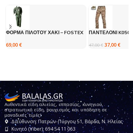
ΦΟΡΜΑ ΠΙΛΟΤΟΥ ΧΑΚΙ – FOSTEX
ΠΑΝΤΕΛΟΝΙ K0500
PENTAGON BDU 2
69,00
€
37,00
€
47,00
€
Αυθεντικά είδη αλιείας, ιππασίας, κυνηγιού,
στρατιωτικά είδη, ρουχισμός και υπόδηση σε
μοναδικές τιμές!
Διεύθυνση: Πατρών-Πύργου 51, Βάρδα, Ν. Ηλείας
Κινητό (Viber): 694 54 11 063