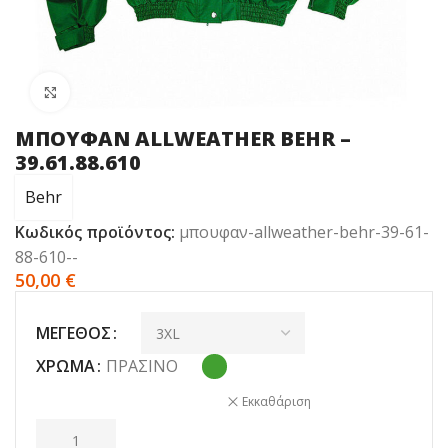
Click to enlarge
ΜΠΟΥΦΑΝ ALLWEATHER BEHR –
39.61.88.610
Behr
Κωδικός προϊόντος:
μπουφαν-allweather-behr-39-61-
88-610--
50,00
€
ΜΈΓΕΘΟΣ
ΧΡΏΜΑ
ΠΡΆΣΙΝΟ
Εκκαθάριση