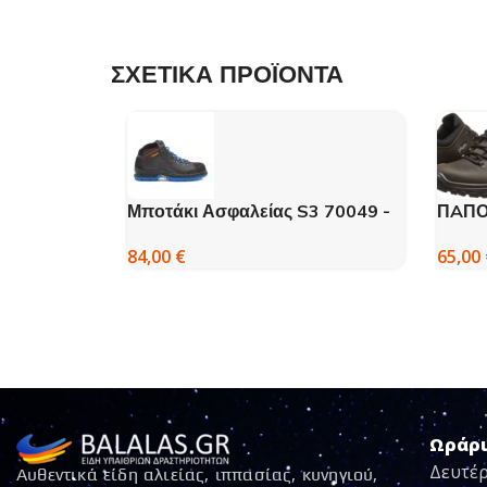
ΣΧΕΤΙΚΑ ΠΡΟΪΟΝΤΑ
Μποτάκι Ασφαλείας S3 70049 -
ΠAΠΟ
GRISPORT
GRIS
84,00
€
65,00
Ωράρ
Δευτέρ
Αυθεντικά είδη αλιείας, ιππασίας, κυνηγιού,