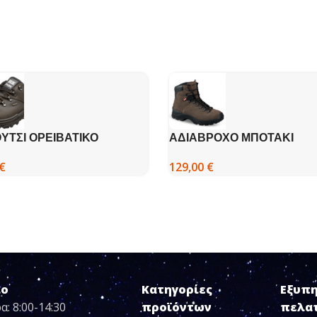
ΥΤΣΙ ΟΡΕΙΒΑΤΙΚΟ
ΑΔΙΑΒΡΟΧΟ ΜΠΟΤΑΚΙ
PORT 10309
ΔΕΡΜΑΤΙΝΟ ΤREK M6 DEM
€
129,00
€
ιο
Κατηγορίες
Εξυπ
α: 8:00-14:30
προϊόντων
πελα