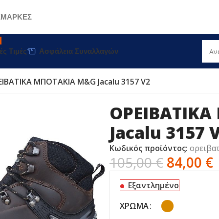
Σ
ΜΑΡΚΕΣ
ές Τιμές
Ασφάλεια Συναλλαγών
ΙΒΑΤΙΚΑ ΜΠΟΤΑΚΙΑ M&G Jacalu 3157 V2
ΟΡΕΙΒΑΤΙΚΑ
Jacalu 3157 
Κωδικός προϊόντος:
ορειβατ
105,00
€
84,00
€
Εξαντλημένο
ΧΡΏΜΑ