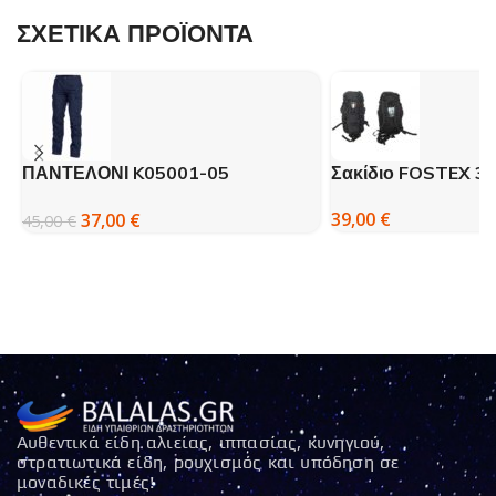
ΣΧΕΤΙΚΑ ΠΡΟΪΟΝΤΑ
ΠΑΝΤΕΛΟΝΙ K05001-05
Σακίδιο FOSTEX 35 
Pentagon BDU 2.0 Navy Blue
39,00
€
37,00
€
45,00
€
Αυθεντικά είδη αλιείας, ιππασίας, κυνηγιού,
στρατιωτικά είδη, ρουχισμός και υπόδηση σε
μοναδικές τιμές!