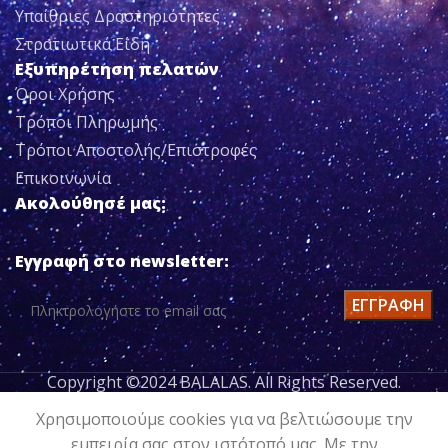
Υπαίθριες Δραστηριότητες
Στρατιωτικά Είδη
Εξυπηρέτηση πελατών
Όροι Χρήσης
Τρόποι Πληρωμής
Τρόποι Αποστολής/Επιστροφές
Επικοινωνία
Ακολούθησέ μας:
Εγγραφή στο newsletter:
Copyright ©2024 BALALAS. All Rights Reserved.
ΠΑΝΤΕΛΟΝΙ
Χρησιμοποιούμε cookies για να βελτιώσουμε την
ΠΡΟΣΘΉΚΗ
ΚΟΛΑΝ
εμπειρία σας στον ιστότοπό μας. Με την