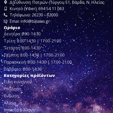
Διεύθυνση: Πατρών-Πύργου 51, Βάρδα, Ν. Ηλείας
Κινητό (Viber): 694 54 11 063
Τηλέφωνο: 26230 - 62000
Emai: info@balalas.gr
Ωράριο
Δευτέρα: 8:00-14:30
Τρίτη: 8:00-14:30 | 17:00-21:00
Τετάρτη: 8:00-14:30
Πέμπτη: 8:00-14:30 | 17:00-21:00
Παρασκευή: 8:00-14:30 | 17:00-21:00
Σάββατο: 8:00-14:30
Κατηγορίες προϊόντων
Είδη κυνηγιού
Υπόδηση
Ένδυση
Αλιεία
Ιππασία & Άλογο