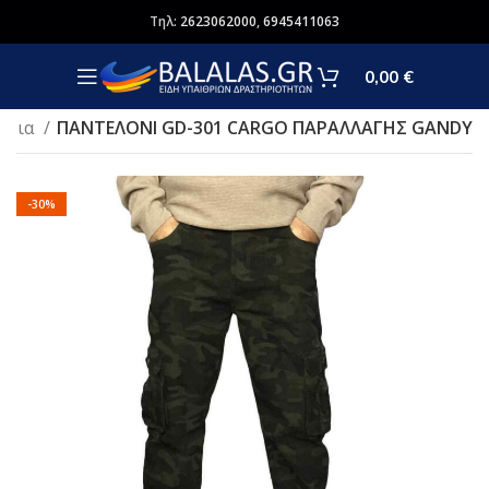
Τηλ:
2623062000
,
6945411063
0,00
€
όνια
ΠΑΝΤΕΛΟΝΙ GD-301 CARGO ΠΑΡΑΛΛΑΓΗΣ GANDY
-30%