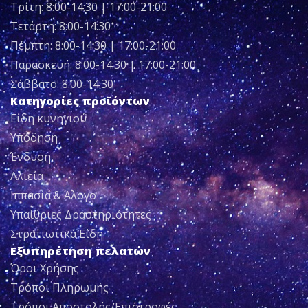
Τρίτη: 8:00-14:30 | 17:00-21:00
Τετάρτη: 8:00-14:30
Πέμπτη: 8:00-14:30 | 17:00-21:00
Παρασκευή: 8:00-14:30 | 17:00-21:00
Σάββατο: 8:00-14:30
Κατηγορίες προϊόντων
Είδη κυνηγιού
Υπόδηση
Ένδυση
Αλιεία
Ιππασία & Άλογο
Υπαίθριες Δραστηριότητες
Στρατιωτικά Είδη
Εξυπηρέτηση πελατών
Όροι Χρήσης
Τρόποι Πληρωμής
Τρόποι Αποστολής/Επιστροφές