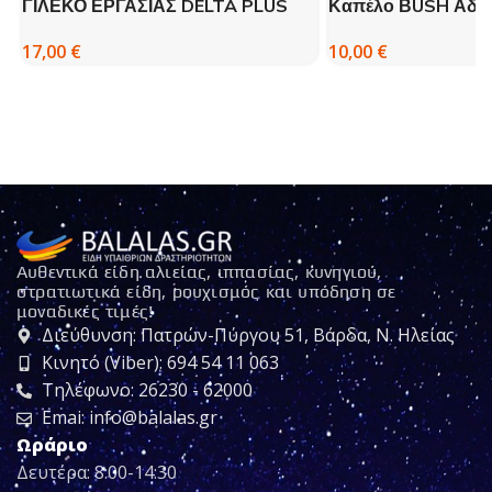
ΓΙΛΕΚΟ ΕΡΓΑΣΙΑΣ DELTA PLUS
Καπέλο ΒUSH Αδια
17,00
€
10,00
€
Αυθεντικά είδη αλιείας, ιππασίας, κυνηγιού,
στρατιωτικά είδη, ρουχισμός και υπόδηση σε
μοναδικές τιμές!
Διεύθυνση: Πατρών-Πύργου 51, Βάρδα, Ν. Ηλείας
Κινητό (Viber): 694 54 11 063
Τηλέφωνο: 26230 - 62000
Emai: info@balalas.gr
Ωράριο
Δευτέρα: 8:00-14:30