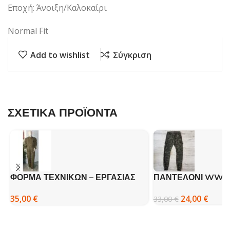
Εποχή: Άνοιξη/Καλοκαίρι
Normal Fit
Add to wishlist
Σύγκριση
ΣΧΕΤΙΚΑ ΠΡΟΪΟΝΤΑ
ΦΟΡΜΑ ΤΕΧΝΙΚΩΝ – ΕΡΓΑΣΙΑΣ
ΠΑΝΤΕΛΟΝΙ WW6
ΜΕ ΔΙΠΛΟ ΑΝΟΙΓΜΑ – ΒΚ
ΠΑΡΑΛΛΑΓΗΣ GAR
35,00
€
24,00
€
33,00
€
MORO