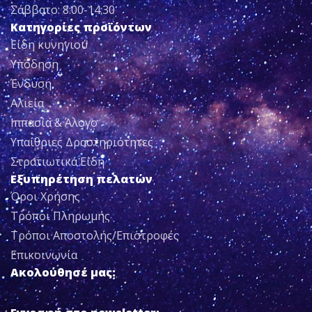
Σάββατο: 8:00-14:30
Κατηγορίες προϊόντων
Είδη κυνηγιού
Υπόδηση
Ένδυση
Αλιεία
Ιππασία & Άλογο
Υπαίθριες Δραστηριότητες
Στρατιωτικά Είδη
Εξυπηρέτηση πελατών
Όροι Χρήσης
Τρόποι Πληρωμής
Τρόποι Αποστολής/Επιστροφές
Επικοινωνία
Ακολούθησέ μας: