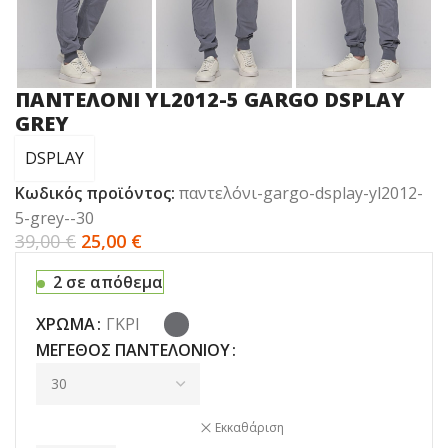
ΠANΤΕΛΟΝΙ YL2012-5 GARGO DSPLAY
GREY
DSPLAY
Κωδικός προϊόντος:
παντελόνι-gargo-dsplay-yl2012-
5-grey--30
39,00
€
25,00
€
2 σε απόθεμα
ΧΡΏΜΑ
ΓΚΡΙ
ΜΈΓΕΘΟΣ ΠΑΝΤΕΛΟΝΙΟΎ
Εκκαθάριση