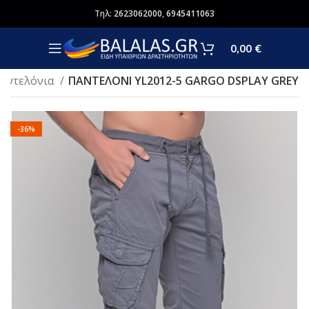
Τηλ:
2623062000
,
6945411063
0,00
€
αντελόνια
ΠANΤΕΛΟΝΙ YL2012-5 GARGO DSPLAY GREY
-36%