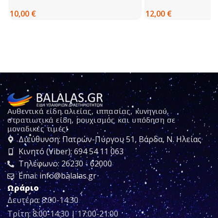
FOSTEX
10,00
€
12,00
€
Αυθεντικά είδη αλιείας, ιππασίας, κυνηγιού,
στρατιωτικά είδη, ρουχισμός και υπόδηση σε
μοναδικές τιμές!
Διεύθυνση: Πατρών-Πύργου 51, Βάρδα, Ν. Ηλείας
Κινητό (Viber): 694 54 11 063
Τηλέφωνο: 26230 - 62000
Emai: info@balalas.gr
Ωράριο
Δευτέρα: 8:00-14:30
Τρίτη: 8:00-14:30 | 17:00-21:00