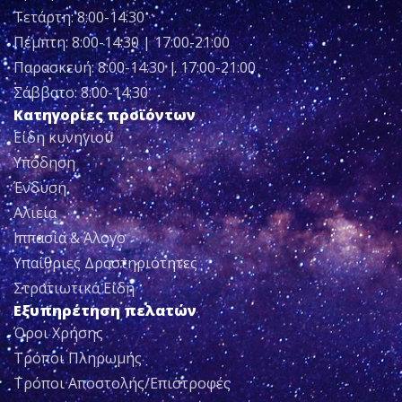
Τετάρτη: 8:00-14:30
Πέμπτη: 8:00-14:30 | 17:00-21:00
Παρασκευή: 8:00-14:30 | 17:00-21:00
Σάββατο: 8:00-14:30
Κατηγορίες προϊόντων
Είδη κυνηγιού
Υπόδηση
Ένδυση
Αλιεία
Ιππασία & Άλογο
Υπαίθριες Δραστηριότητες
Στρατιωτικά Είδη
Εξυπηρέτηση πελατών
Όροι Χρήσης
Τρόποι Πληρωμής
Τρόποι Αποστολής/Επιστροφές