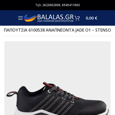
Τηλ:
2623062000
,
6945411063
0,00
€
ΠΑΠΟΥΤΣΙΑ 6100538 ΑΝΑΠΝΕΟΝΤΑ JADE O1 – STENSO