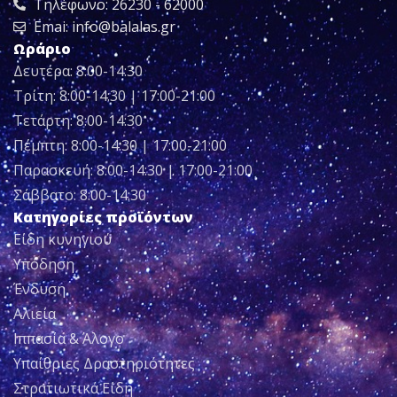
Τηλέφωνο: 26230 - 62000
Emai: info@balalas.gr
Ωράριο
Δευτέρα: 8:00-14:30
Τρίτη: 8:00-14:30 | 17:00-21:00
Τετάρτη: 8:00-14:30
Πέμπτη: 8:00-14:30 | 17:00-21:00
Παρασκευή: 8:00-14:30 | 17:00-21:00
Σάββατο: 8:00-14:30
Κατηγορίες προϊόντων
Είδη κυνηγιού
Υπόδηση
Ένδυση
Αλιεία
Ιππασία & Άλογο
Υπαίθριες Δραστηριότητες
Στρατιωτικά Είδη