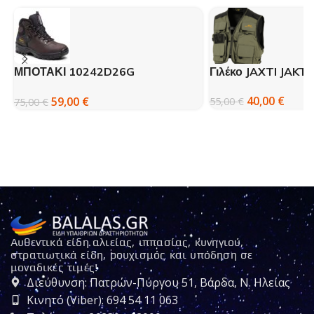
ΜΠΟΤΑΚΙ 10242D26G
Γιλέκο JAXTI JAKT
ΠΕΖΟΠΟΡΙΑΣ GRISPORT ΚΑΦΕ
40,00
€
59,00
€
55,00
€
75,00
€
Αυθεντικά είδη αλιείας, ιππασίας, κυνηγιού,
στρατιωτικά είδη, ρουχισμός και υπόδηση σε
μοναδικές τιμές!
Διεύθυνση: Πατρών-Πύργου 51, Βάρδα, Ν. Ηλείας
Κινητό (Viber): 694 54 11 063