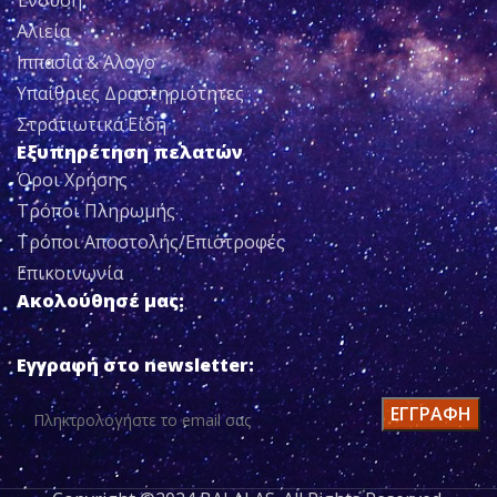
Αλιεία
Ιππασία & Άλογο
Υπαίθριες Δραστηριότητες
Στρατιωτικά Είδη
Εξυπηρέτηση πελατών
Όροι Χρήσης
Τρόποι Πληρωμής
Τρόποι Αποστολής/Επιστροφές
Επικοινωνία
Ακολούθησέ μας:
Εγγραφή στο newsletter: