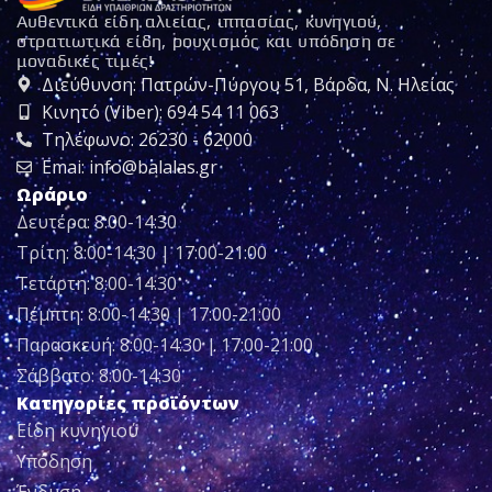
Αυθεντικά είδη αλιείας, ιππασίας, κυνηγιού,
στρατιωτικά είδη, ρουχισμός και υπόδηση σε
μοναδικές τιμές!
Διεύθυνση: Πατρών-Πύργου 51, Βάρδα, Ν. Ηλείας
Κινητό (Viber): 694 54 11 063
Τηλέφωνο: 26230 - 62000
Emai: info@balalas.gr
Ωράριο
Δευτέρα: 8:00-14:30
Τρίτη: 8:00-14:30 | 17:00-21:00
Τετάρτη: 8:00-14:30
Πέμπτη: 8:00-14:30 | 17:00-21:00
Παρασκευή: 8:00-14:30 | 17:00-21:00
Σάββατο: 8:00-14:30
Κατηγορίες προϊόντων
Είδη κυνηγιού
Υπόδηση
Ένδυση