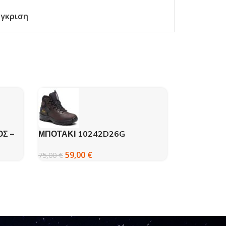
γκριση
Σ –
ΜΠΟΤΑΚΙ 10242D26G
Γάντια CO
ΠΕΖΟΠΟΡΙΑΣ GRISPORT ΚΑΦΕ
3,50
€
59,00
€
75,00
€