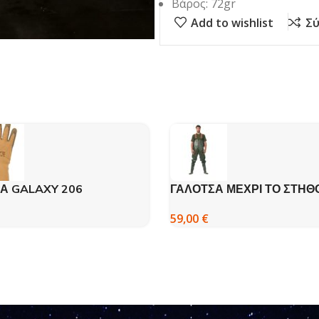
Βάρος: 72gr
Add to wishlist
Σύ
ΙΑ GALAXY 206
ΓΑΛΟΤΣΑ ΜΕΧΡΙ ΤΟ ΣΤΗΘΟ
DISPAN
59,00
€