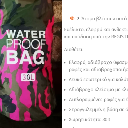
7
Άτομα βλέπουν αυτό 
Ευέλικτο, ελαφρύ και ανθεκτ
και απόδοση από την REGIST
Διαθέτει:
Ελαφρύ, αδιάβροχο ύφασμ
ραφές και αδιαβροχοποιή
Λευκό εσωτερικό για καλύ
Αδιάβροχο κλείσιμο με κλ
Διπλοραμμένες ραφές για 
Στρογγυλεμμένη βάση σε ό
Χωρητικότητα: 30lt