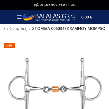
Τηλ:
2623062000
,
6945411063
0,00
€
ογο
Στομίδες
ΣΤΟΜΙΔΑ 00603478 ΧΑΛΙΝΟΥ MOMPSO
-26%