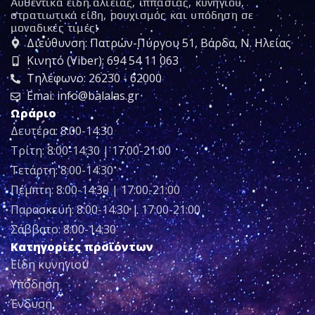
Αυθεντικά είδη αλιείας, ιππασίας, κυνηγιού,
στρατιωτικά είδη, ρουχισμός και υπόδηση σε
μοναδικές τιμές!
Διεύθυνση: Πατρών-Πύργου 51, Βάρδα, Ν. Ηλείας
Κινητό (Viber): 694 54 11 063
Τηλέφωνο: 26230 - 62000
Emai: info@balalas.gr
Ωράριο
Δευτέρα: 8:00-14:30
Τρίτη: 8:00-14:30 | 17:00-21:00
Τετάρτη: 8:00-14:30
Πέμπτη: 8:00-14:30 | 17:00-21:00
Παρασκευή: 8:00-14:30 | 17:00-21:00
Σάββατο: 8:00-14:30
Κατηγορίες προϊόντων
Είδη κυνηγιού
Υπόδηση
Ένδυση