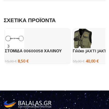
ΣΧΕΤΙΚΑ ΠΡΟΪΟΝΤΑ
ΣΤΟΜΙΔΑ 00600058 ΧΑΛΙΝΟΥ
Γιλέκο JAXTI JAKT
MOMPSO
40,00
€
8,50
€
55,00
€
15,00
€