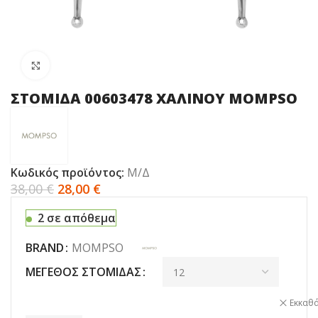
Click to enlarge
ΣΤΟΜΙΔΑ 00603478 ΧΑΛΙΝΟΥ MOMPSO
Κωδικός προϊόντος:
Μ/Δ
38,00
€
28,00
€
2 σε απόθεμα
BRAND
MOMPSO
ΜΈΓΕΘΟΣ ΣΤΟΜΊΔΑΣ
Εκκαθ