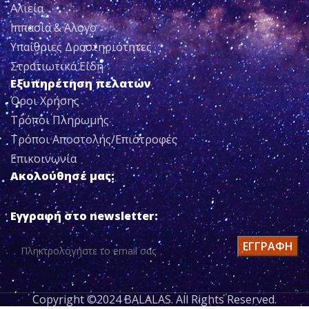
Αλιεία
Ιππασία & Άλογο
Υπαίθριες Δραστηριότητες
Στρατιωτικά Είδη
Εξυπηρέτηση πελατών
Όροι Χρήσης
Τρόποι Πληρωμής
Τρόποι Αποστολής/Επιστροφές
Επικοινωνία
Ακολούθησέ μας:
Εγγραφή στο newsletter:
Copyright ©2024 BALALAS. All Rights Reserved.