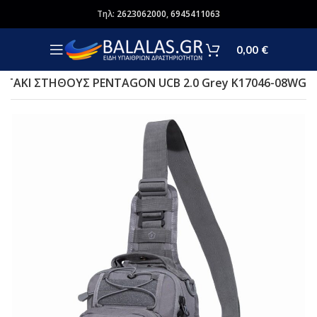
Τηλ:
2623062000
,
6945411063
0,00
€
ΝΤΑΚΙ ΣΤΗΘΟΥΣ PENTAGON UCB 2.0 Grey K17046-08WG