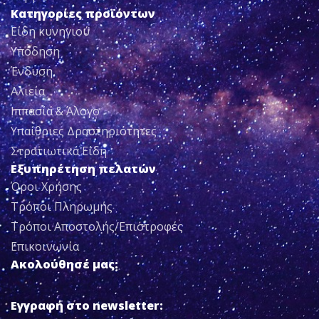
Κατηγορίες προϊόντων
Είδη κυνηγιού
Υπόδηση
Ένδυση
Αλιεία
Ιππασία & Άλογο
Υπαίθριες Δραστηριότητες
Στρατιωτικά Είδη
Εξυπηρέτηση πελατών
Όροι Χρήσης
Τρόποι Πληρωμής
Τρόποι Αποστολής/Επιστροφές
Επικοινωνία
Ακολούθησέ μας:
Εγγραφή στο newsletter: