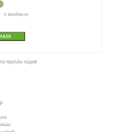
Εκκαθάριση
ΛΆΘΙ
το προϊόν τώρα!
άρ
λου
τικών
ν μηρό