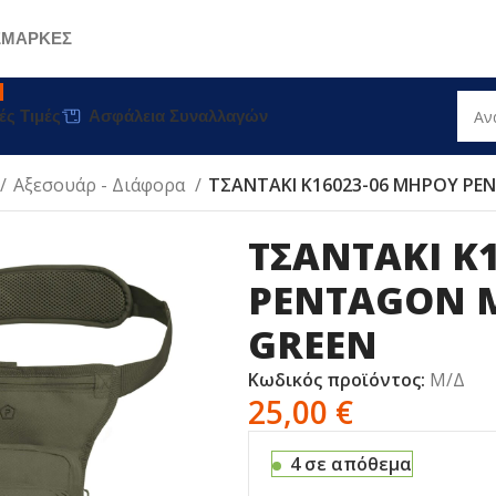
Σ
ΜΑΡΚΕΣ
ές Τιμές
Ασφάλεια Συναλλαγών
Αξεσουάρ - Διάφορα
ΤΣΑΝΤΑΚΙ K16023-06 ΜΗΡΟΥ PEN
ΤΣΑΝΤΑΚΙ K
PENTAGON M
GREEN
Κωδικός προϊόντος:
Μ/Δ
25,00
€
4 σε απόθεμα