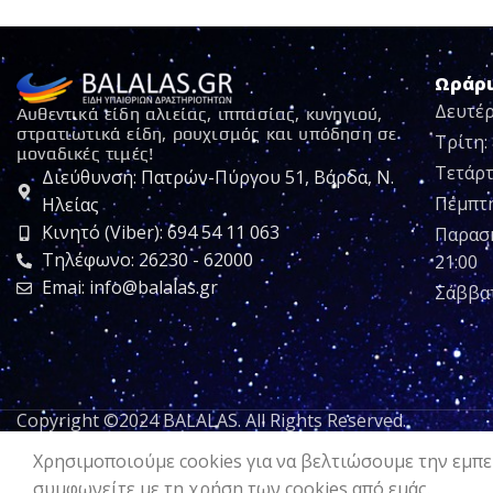
Ωράρ
Δευτέρ
Αυθεντικά είδη αλιείας, ιππασίας, κυνηγιού,
στρατιωτικά είδη, ρουχισμός και υπόδηση σε
Τρίτη: 
μοναδικές τιμές!
Τετάρτ
Διεύθυνση: Πατρών-Πύργου 51, Βάρδα, Ν.
Πέμπτη:
Ηλείας
Κινητό (Viber): 694 54 11 063
Παρασκ
Τηλέφωνο: 26230 - 62000
21:00
Emai: info@balalas.gr
Σάββατ
Copyright ©2024 BALALAS. All Rights Reserved.
Χρησιμοποιούμε cookies για να βελτιώσουμε την εμπει
συμφωνείτε με τη χρήση των cookies από εμάς.