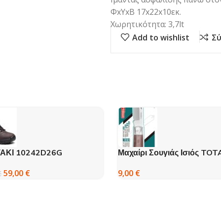
ΦxΥxΒ 17x22x10εκ.
Χωρητικότητα: 3,7lt
Add to wishlist
Σύ
ΑΚΙ 10242D26G
Μαχαίρι Σουγιάς Ισιός TOT
ΠΟΡΙΑΣ GRISPORT ΚΑΦΕ
210 mm
59,00
€
9,00
€
€