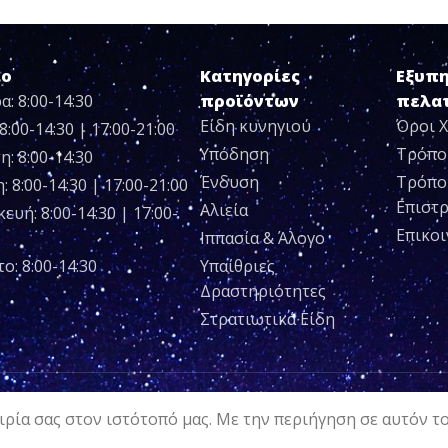
ιο
Κατηγορίες
Εξυπ
α: 8:00-14:30
προϊόντων
πελα
Είδη κυνηγιού
Όροι 
8:00-14:30 | 17:00-21:00
Υπόδηση
Τρόπο
η: 8:00-14:30
Ένδυση
Τρόπο
 8:00-14:30 | 17:00-21:00
Επιστ
Αλιεία
ευή: 8:00-14:30 | 17:00-
Επικο
Ιππασία & Άλογο
ο: 8:00-14:30
Υπαίθριες
Δραστηριότητες
Στρατιωτικά Είδη
ρία σας στον ιστότοπό μας. Με την περιήγηση σε αυτόν τ