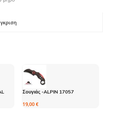
γκριση
AL
Σουγιάς -ALPIN 17057
Γιλέκο JAX
19,00
€
40,
55,00
€