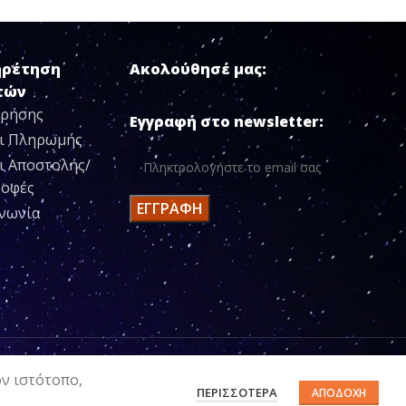
ηρέτηση
Ακολούθησέ μας:
τών
Χρήσης
Εγγραφή στο newsletter:
ι Πληρωμής
ι Αποστολής/
ροφές
ινωνία
ον ιστότοπο,
ΠΕΡΙΣΣΌΤΕΡΑ
ΑΠΟΔΟΧΉ