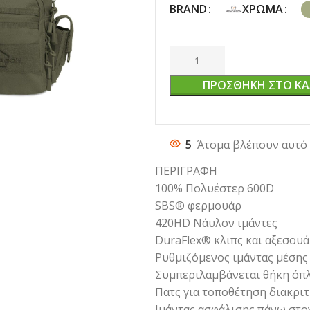
BRAND
ΧΡΏΜΑ
ΠΡΟΣΘΉΚΗ ΣΤΟ ΚΑ
5
Άτομα βλέπουν αυτό 
ΠΕΡΙΓΡΑΦΗ
100% Πολυέστερ 600D
SBS® φερμουάρ
420HD Νάυλον ιμάντες
DuraFlex® κλιπς και αξεσου
Ρυθμιζόμενος ιμάντας μέσης
Συμπεριλαμβάνεται θήκη όπ
Πατς για τοποθέτηση διακρι
Ιμάντας ασφάλισης πάνω στο