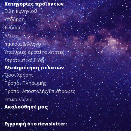
Κατηγορίες προϊόντων
Είδη κυνηγιού
Υπόδηση
Ένδυση
Αλιεία
Ιππασία & Άλογο
Υπαίθριες Δραστηριότητες
Στρατιωτικά Είδη
Εξυπηρέτηση πελατών
Όροι Χρήσης
Τρόποι Πληρωμής
Τρόποι Αποστολής/Επιστροφές
Επικοινωνία
Ακολούθησέ μας:
Εγγραφή στο newsletter: