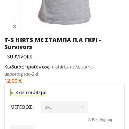
Click to enlarge
Τ-S HIRTS ME ΣΤΑΜΠΑ Π.Α ΓΚΡΙ -
Survivors
SURVIVORS
Κωδικός προϊόντος:
τ-shirts-πολεμικης-
αεροποριας-2xl
12,00
€
3 σε απόθεμα
ΜΈΓΕΘΟΣ
Εκκαθάριση