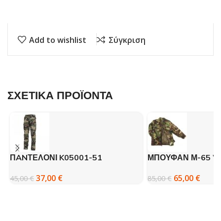
Add to wishlist
Σύγκριση
ΣΧΕΤΙΚΑ ΠΡΟΪΟΝΤΑ
ΠANΤΕΛΟΝΙ K05001-51
ΜΠΟΥΦΑΝ Μ-65 W
PENTAGON BDU 2.0
FOSTEX
37,00
€
65,00
€
45,00
€
85,00
€
AMEΡΙΚΑΝΙΚΗ ΠΑΡΑΛΛΑΓΗ