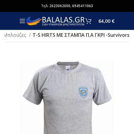
Τηλ:
2623062000
,
6945411063
64,00
€
Μπλούζες
Τ-S HIRTS ME ΣΤΑΜΠΑ Π.Α ΓΚΡΙ -Survivors