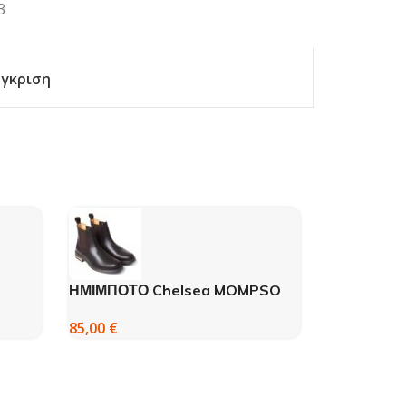
3
γκριση
ΗΜΙΜΠΟΤΟ Chelsea MOMPSO
YΠΟΣΑΓΜΑ
00602422
85,00
€
25,00
€