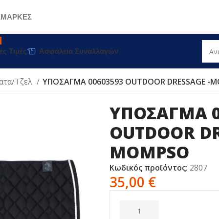
Σ
ΜΑΡΚΕΣ
ές Τιμές
Ασφάλεια Συναλλαγών
ατα/Tζελ
ΥΠΟΣΑΓΜΑ 00603593 OUTDOOR DRESSAGE -
ΥΠΟΣΑΓΜΑ 0
OUTDOOR DR
MOMPSO
Κωδικός προϊόντος:
2807
35,00
€