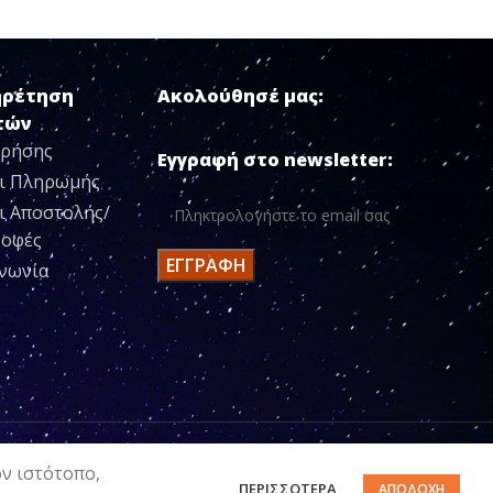
ηρέτηση
Ακολούθησέ μας:
τών
Χρήσης
Εγγραφή στο newsletter:
ι Πληρωμής
ι Αποστολής/
ροφές
ινωνία
ον ιστότοπο,
ΠΕΡΙΣΣΌΤΕΡΑ
ΑΠΟΔΟΧΉ