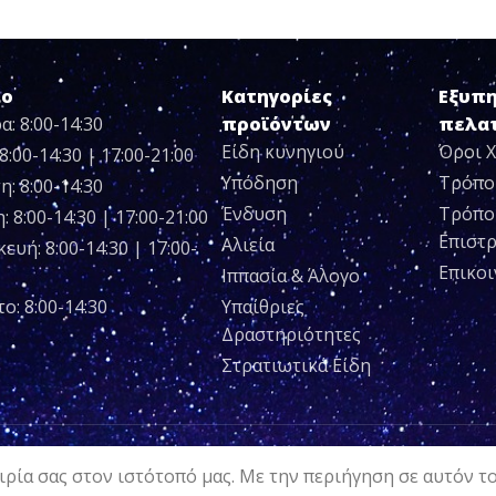
ιο
Κατηγορίες
Εξυπ
α: 8:00-14:30
προϊόντων
πελα
Είδη κυνηγιού
Όροι 
8:00-14:30 | 17:00-21:00
Υπόδηση
Τρόπο
η: 8:00-14:30
Ένδυση
Τρόπο
 8:00-14:30 | 17:00-21:00
Επιστ
Αλιεία
ευή: 8:00-14:30 | 17:00-
Επικο
Ιππασία & Άλογο
ο: 8:00-14:30
Υπαίθριες
Δραστηριότητες
Στρατιωτικά Είδη
ρία σας στον ιστότοπό μας. Με την περιήγηση σε αυτόν τ