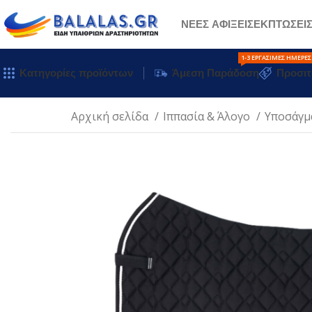
ΝΕΕΣ ΑΦΙΞΕΙΣ
ΕΚΠΤΩΣΕΙ
1-3 ΕΡΓΆΣΙΜΕΣ ΗΜΈΡΕΣ
Κατηγορίες προϊόντων
Άμεση Παράδοση
Προσιτ
Αρχική σελίδα
Ιππασία & Άλογο
Υποσάγμ