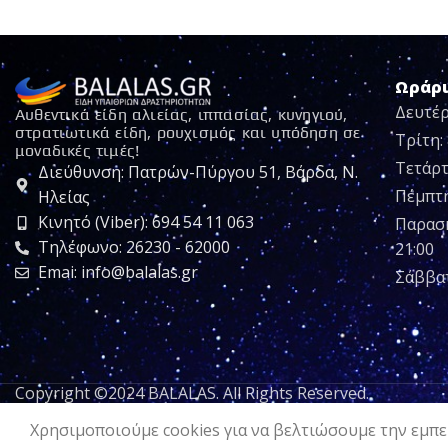
Ωράρ
Δευτέρ
Αυθεντικά είδη αλιείας, ιππασίας, κυνηγιού,
στρατιωτικά είδη, ρουχισμός και υπόδηση σε
Τρίτη: 
μοναδικές τιμές!
Τετάρτ
Διεύθυνση: Πατρών-Πύργου 51, Βάρδα, Ν.
Πέμπτη:
Ηλείας
Κινητό (Viber): 694 54 11 063
Παρασκ
Τηλέφωνο: 26230 - 62000
21:00
Emai: info@balalas.gr
Σάββατ
Copyright ©2024 BALALAS. All Rights Reserved.
Χρησιμοποιούμε cookies για να βελτιώσουμε την εμπει