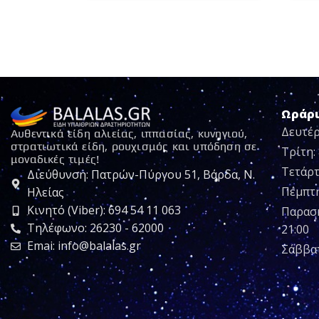
Ωράρ
Δευτέρ
Αυθεντικά είδη αλιείας, ιππασίας, κυνηγιού,
στρατιωτικά είδη, ρουχισμός και υπόδηση σε
Τρίτη: 
μοναδικές τιμές!
Τετάρτ
Διεύθυνση: Πατρών-Πύργου 51, Βάρδα, Ν.
Πέμπτη:
Ηλείας
Κινητό (Viber): 694 54 11 063
Παρασκ
Τηλέφωνο: 26230 - 62000
21:00
Emai: info@balalas.gr
Σάββατ