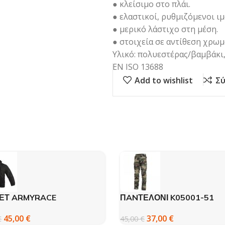
● κλείσιμο στο πλάι.
● ελαστικοί, ρυθμιζόμενοι ι
● μερικό λάστιχο στη μέση.
● στοιχεία σε αντίθεση χρωμ
Υλικό: πολυεστέρας/βαμβάκι,
ΕΝ ISO 13688
Add to wishlist
Σύ
ΕΤ ARMYRACE
ΠANΤΕΛΟΝΙ K05001-51
RROOF BLACK – 610Α
PENTAGON BDU 2.0
45,00
€
37,00
€
€
45,00
€
AMEΡΙΚΑΝΙΚΗ ΠΑΡΑΛΛΑΓ