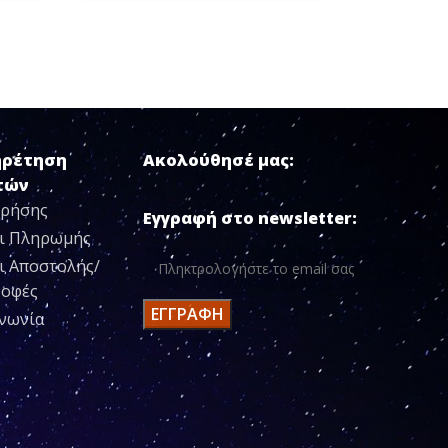
ηρέτηση
Ακολούθησέ μας:
τών
Χρήσης
Εγγραφή στο newsletter:
ι Πληρωμής
ι Αποστολής/
ροφές
ινωνία