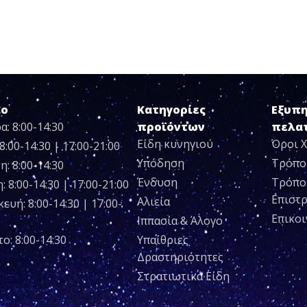
ιο
Κατηγορίες
Εξυπ
α: 8:00-14:30
προϊόντων
πελα
Είδη κυνηγιού
Όροι 
8:00-14:30 | 17:00-21:00
Υπόδηση
Τρόπο
η: 8:00-14:30
Ένδυση
Τρόπο
 8:00-14:30 | 17:00-21:00
Επιστ
Αλιεία
ευή: 8:00-14:30 | 17:00-
Επικο
Ιππασία & Άλογο
ο: 8:00-14:30
Υπαίθριες
Δραστηριότητες
Στρατιωτικά Είδη