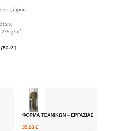
μάντες ώμου.
άτων.
 235 g/m²
γκριση
ΦΟΡΜΑ ΤΕΧΝΙΚΩΝ – ΕΡΓΑΣΙΑΣ
ΠΑΝΤΕΛΟΝ
ΜΕ ΔΙΠΛΟ ΑΝΟΙΓΜΑ – ΒΚ
40,00
€
35,00
€
Η