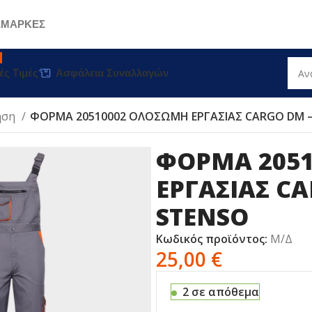
Σ
ΜΑΡΚΕΣ
ές Τιμές
Ασφάλεια Συναλλαγών
ηση
ΦΟΡΜΑ 20510002 ΟΛΟΣΩΜΗ ΕΡΓΑΣΙΑΣ CARGO DM 
ΦΟΡΜΑ 205
ΕΡΓΑΣΙΑΣ C
STENSO
Κωδικός προϊόντος:
Μ/Δ
25,00
€
2 σε απόθεμα