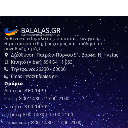
Αυθεντικά είδη αλιείας, ιππασίας, κυνηγιού,
στρατιωτικά είδη, ρουχισμός και υπόδηση σε
μοναδικές τιμές!
Διεύθυνση: Πατρών-Πύργου 51, Βάρδα, Ν. Ηλείας
Κινητό (Viber): 694 54 11 063
Τηλέφωνο: 26230 - 62000
Emai: info@balalas.gr
Ωράριο
Δευτέρα: 8:00-14:30
Τρίτη: 8:00-14:30 | 17:00-21:00
Τετάρτη: 8:00-14:30
Πέμπτη: 8:00-14:30 | 17:00-21:00
Παρασκευή: 8:00-14:30 | 17:00-21:00