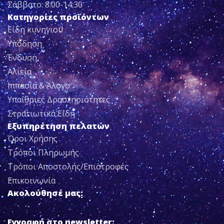
Σάββατο: 8:00-14:30
Κατηγορίες προϊόντων
Είδη κυνηγιού
Υπόδηση
Ένδυση
Αλιεία
Ιππασία & Άλογο
Υπαίθριες Δραστηριότητες
Στρατιωτικά Είδη
Εξυπηρέτηση πελατών
Όροι Χρήσης
Τρόποι Πληρωμής
Τρόποι Αποστολής/Επιστροφές
Επικοινωνία
Ακολούθησέ μας:
Εγγραφή στο newsletter: