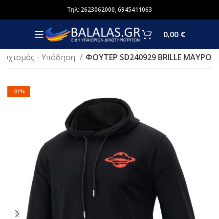
Τηλ:
2623062000
,
6945411063
0,00
€
ουχισμός - Υπόδηση
ΦΟΥΤΕΡ SD240929 BRILLE ΜΑΥΡΟ
-31%