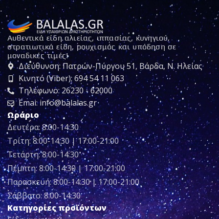
Αυθεντικά είδη αλιείας, ιππασίας, κυνηγιού,
στρατιωτικά είδη, ρουχισμός και υπόδηση σε
μοναδικές τιμές!
Διεύθυνση: Πατρών-Πύργου 51, Βάρδα, Ν. Ηλείας
Κινητό (Viber): 694 54 11 063
Τηλέφωνο: 26230 - 62000
Emai: info@balalas.gr
Ωράριο
Δευτέρα: 8:00-14:30
Τρίτη: 8:00-14:30 | 17:00-21:00
Τετάρτη: 8:00-14:30
Πέμπτη: 8:00-14:30 | 17:00-21:00
Παρασκευή: 8:00-14:30 | 17:00-21:00
Σάββατο: 8:00-14:30
Κατηγορίες προϊόντων