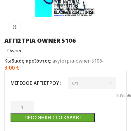
Click to enlarge
AΓΓΙΣΤΡΙΑ OWNER 5106
Owner
Κωδικός προϊόντος:
aγγίστρια-owner-5106-
3,00
€
ΜΈΓΕΘΟΣ ΆΓΓΙΣΤΡΟΥ
Εκκαθ
ΠΡΟΣΘΉΚΗ ΣΤΟ ΚΑΛΆΘΙ