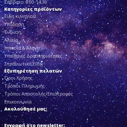
Σάββατο: 8:00-14:30
Κατηγορίες προϊόντων
Είδη κυνηγιού
Υπόδηση
Ένδυση
Αλιεία
Ιππασία & Άλογο
Υπαίθριες Δραστηριότητες
Στρατιωτικά Είδη
Εξυπηρέτηση πελατών
Όροι Χρήσης
Τρόποι Πληρωμής
Τρόποι Αποστολής/Επιστροφές
Επικοινωνία
Ακολούθησέ μας:
Εγγραφή στο newsletter: