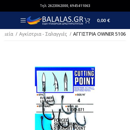
Τηλ:
2623062000
,
6945411063
0,00
€
Αλιεία
Αγκίστρια - Σαλαγγιές
AΓΓΙΣΤΡΙΑ OWNER 5106