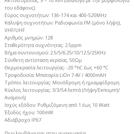
Ακτίνα ομιλίας: 5 – 10 Xlm (ανάλογα με την μορφολογία
του εδάφους)
Εύρος συχνοτήτων: 136-174 και 400-520MHz
Κάλυψη συχνοτήτων: Ραδιοφωνία FM (μόνο λήψη),
VHF/UHF
Αριθμός μνημών: 128
Σταθερότητα συχνότητας: 2.5ppm
Βήμα συντονισμού: 2.5/5/6.25/10/12.5/25KHz
Σύνθετη αντίσταση κεραίας: 50Ωμ
Θερμοκρασία λειτουργίας: -20 °hC έως +60 °C
Τροφοδοσία: Μπαταρία LiOn 7.4V / 4000mAH
Τρόποι λειτουργίας: Μονόδρομη ή ημιαμφίδρομη
Κύκλος λειτουργίας: 3/3/54 λεπτά (Λήψη/Εκπομπή/
Αναμονή)
Ισχύς εξόδου: Ρυθμιζόμενη από 1 έως 10 Watt
Έξοδος ήχου: 100mW
Αδιάβροχo IP67
Περιλαμβάνονται στην συσκευασία: