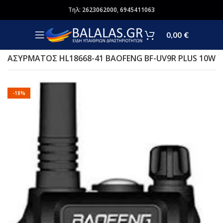
Τηλ:
2623062000
,
6945411063
0,00
€
AΣΥΡΜΑΤΟΣ HL18668-41 BAOFENG BF-UV9R PLUS 10W
-18%