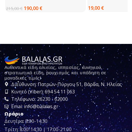
BRUN AIGLE
19,00
€
190,00
€
215,00
€
Αυθεντικά είδη αλιείας, ιππασίας, κυνηγιού,
στρατιωτικά είδη, ρουχισμός και υπόδηση σε
μοναδικές τιμές!
Διεύθυνση: Πατρών-Πύργου 51, Βάρδα, Ν. Ηλείας
Κινητό (Viber): 694 54 11 063
Τηλέφωνο: 26230 - 62000
Emai: info@balalas.gr
Ωράριο
Δευτέρα: 8:00-14:30
Τρίτη: 8:00-14:30 | 17:00-21:00