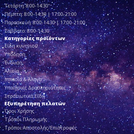
Τετάρτη: 8:00-14:30
Πέμπτη: 8:00-14:30 | 17:00-21:00
Παρασκευή: 8:00-14:30 | 17:00-21:00
Σάββατο: 8:00-14:30
Κατηγορίες προϊόντων
Είδη κυνηγιού
Υπόδηση
Ένδυση
Αλιεία
Ιππασία & Άλογο
Υπαίθριες Δραστηριότητες
Στρατιωτικά Είδη
Εξυπηρέτηση πελατών
Όροι Χρήσης
Τρόποι Πληρωμής
Τρόποι Αποστολής/Επιστροφές