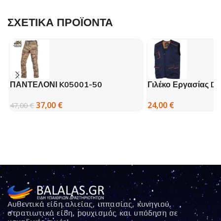
ΣΧΕΤΙΚΑ ΠΡΟΪΟΝΤΑ
ΠΑΝΤΕΛΟΝΙ K05001-50
Γιλέκο Εργασίας D
PENTAGON BDU 2.0 PENTAGAMO
M6GIL 4 Χρώματα
37,00
€
24,00
€
47,00
€
Αυθεντικά είδη αλιείας, ιππασίας, κυνηγιού,
στρατιωτικά είδη, ρουχισμός και υπόδηση σε