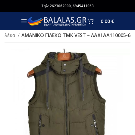
Τηλ:
2623062000
,
6945411063
0,00
€
 γιλέκα
AMΑΝΙΚΟ ΓΙΛΕΚΟ TMK VEST – ΛΑΔΙ ΑΑ110005-6