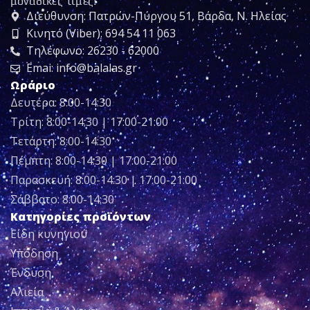
μοναδικές τιμές!
Διεύθυνση: Πατρών-Πύργου 51, Βάρδα, Ν. Ηλείας
Κινητό (Viber): 694 54 11 063
Τηλέφωνο: 26230 - 62000
Emai: info@balalas.gr
Ωράριο
Δευτέρα: 8:00-14:30
Τρίτη: 8:00-14:30 | 17:00-21:00
Τετάρτη: 8:00-14:30
Πέμπτη: 8:00-14:30 | 17:00-21:00
Παρασκευή: 8:00-14:30 | 17:00-21:00
Σάββατο: 8:00-14:30
Κατηγορίες προϊόντων
Είδη κυνηγιού
Υπόδηση
Ένδυση
Αλιεία