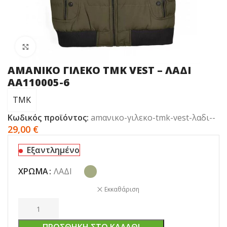
Click to enlarge
AMΑΝΙΚΟ ΓΙΛΕΚΟ TMK VEST – ΛΑΔΙ
ΑΑ110005-6
TMK
Κωδικός προϊόντος:
amανικο-γιλεκο-tmk-vest-λαδι--
29,00
€
Εξαντλημένο
ΧΡΏΜΑ
ΛΑΔΊ
Εκκαθάριση