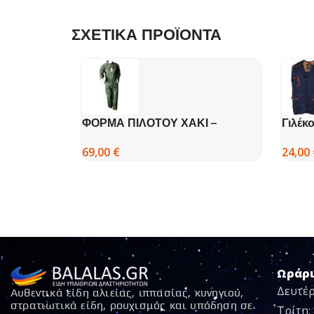
ΣΧΕΤΙΚΑ ΠΡΟΪΟΝΤΑ
ΦΟΡΜΑ ΠΙΛΟΤΟΥ ΧΑΚΙ –
Γιλέκ
FOSTEX
M6GIL
69,00
€
24,00
Ωράρ
Δευτέρ
Αυθεντικά είδη αλιείας, ιππασίας, κυνηγιού,
στρατιωτικά είδη, ρουχισμός και υπόδηση σε
Τρίτη: 