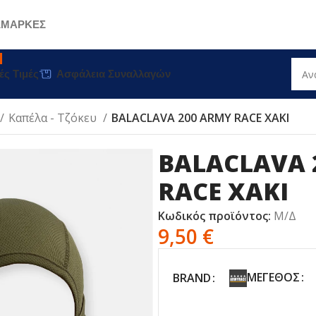
Σ
ΜΑΡΚΕΣ
ές Τιμές
Ασφάλεια Συναλλαγών
Καπέλα - Τζόκευ
BΑLACLAVA 200 ARMY RACE ΧΑΚΙ
BΑLACLAVA 
RACE ΧΑΚΙ
Κωδικός προϊόντος:
Μ/Δ
9,50
€
ΜΈΓΕΘΟΣ
BRAND