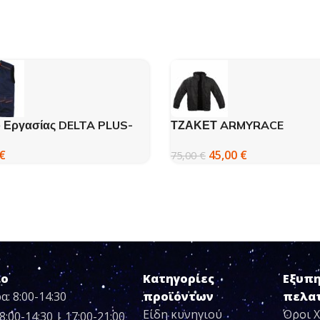
ο Εργασίας DELTA PLUS-
ΤΖΑΚΕΤ ARMYRACE
 4 Χρώματα
WATERROOF BLACK – 61
€
45,00
€
75,00
€
ιο
Κατηγορίες
Εξυπ
α: 8:00-14:30
προϊόντων
πελα
Είδη κυνηγιού
Όροι 
8:00-14:30 | 17:00-21:00