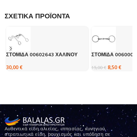
ΣΧΕΤΙΚΑ ΠΡΟΪΟΝΤΑ
ΣΤΟΜΙΔΑ 00602643 ΧΑΛΙΝΟΥ
ΣΤΟΜΙΔΑ 0060005
MOMPSO
MOMPSO
30,00
€
8,50
€
15,00
€
Αυθεντικά είδη αλιείας, ιππασίας, κυνηγιού,
στρατιωτικά είδη, ρουχισμός και υπόδηση σε