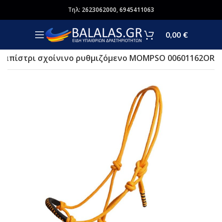
Τηλ:
2623062000
,
6945411063
0,00
€
Kαπίστρι σχοίνινο ρυθμιζόμενο MOMPSO 00601162OR