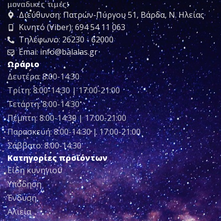
μοναδικές τιμές!
Διεύθυνση: Πατρών-Πύργου 51, Βάρδα, Ν. Ηλείας
Κινητό (Viber): 694 54 11 063
Τηλέφωνο: 26230 - 62000
Emai: info@balalas.gr
Ωράριο
Δευτέρα: 8:00-14:30
Τρίτη: 8:00-14:30 | 17:00-21:00
Τετάρτη: 8:00-14:30
Πέμπτη: 8:00-14:30 | 17:00-21:00
Παρασκευή: 8:00-14:30 | 17:00-21:00
Σάββατο: 8:00-14:30
Κατηγορίες προϊόντων
Είδη κυνηγιού
Υπόδηση
Ένδυση
Αλιεία