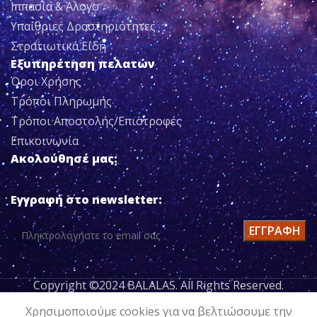
Ιππασία & Άλογο
Υπαίθριες Δραστηριότητες
Στρατιωτικά Είδη
Εξυπηρέτηση πελατών
Όροι Χρήσης
Τρόποι Πληρωμής
Τρόποι Αποστολής/Επιστροφές
Επικοινωνία
Ακολούθησέ μας:
Εγγραφή στο newsletter:
Copyright ©2024 BALALAS. All Rights Reserved.
Kαπίστρι
Χρησιμοποιούμε cookies για να βελτιώσουμε την