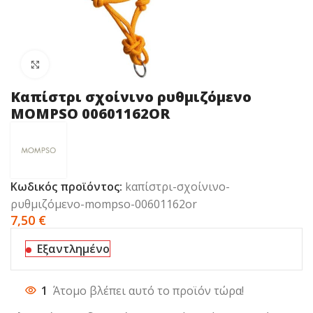
Click to enlarge
Kαπίστρι σχοίνινο ρυθμιζόμενο
MOMPSO 00601162OR
Κωδικός προϊόντος:
kαπίστρι-σχοίνινο-
ρυθμιζόμενο-mompso-00601162or
7,50
€
Εξαντλημένο
1
Άτομο βλέπει αυτό το προϊόν τώρα!