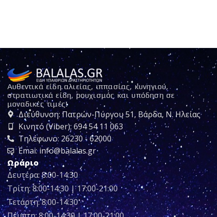
Αυθεντικά είδη αλιείας, ιππασίας, κυνηγιού,
στρατιωτικά είδη, ρουχισμός και υπόδηση σε
μοναδικές τιμές!
Διεύθυνση: Πατρών-Πύργου 51, Βάρδα, Ν. Ηλείας
Κινητό (Viber): 694 54 11 063
Τηλέφωνο: 26230 - 62000
Emai: info@balalas.gr
Ωράριο
Δευτέρα: 8:00-14:30
Τρίτη: 8:00-14:30 | 17:00-21:00
Τετάρτη: 8:00-14:30
Πέμπτη: 8:00-14:30 | 17:00-21:00