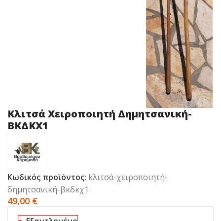
Kλιτσά Χειροποιητή Δημητσανική-
ΒΚΔΚΧ1
Κωδικός προϊόντος:
kλιτσά-χειροποιητή-
δημητσανική-βκδκχ1
49,00
€