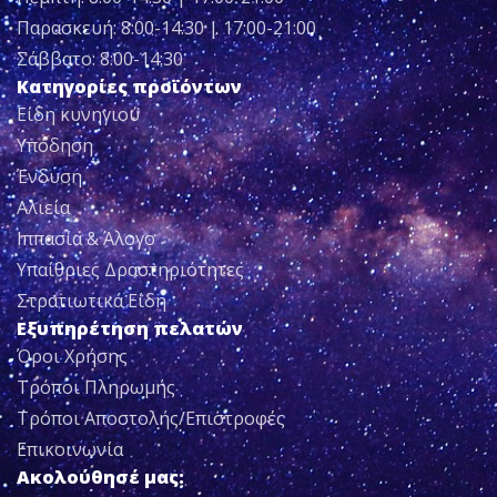
Παρασκευή: 8:00-14:30 | 17:00-21:00
Σάββατο: 8:00-14:30
Κατηγορίες προϊόντων
Είδη κυνηγιού
Υπόδηση
Ένδυση
Αλιεία
Ιππασία & Άλογο
Υπαίθριες Δραστηριότητες
Στρατιωτικά Είδη
Εξυπηρέτηση πελατών
Όροι Χρήσης
Τρόποι Πληρωμής
Τρόποι Αποστολής/Επιστροφές
Επικοινωνία
Ακολούθησέ μας: