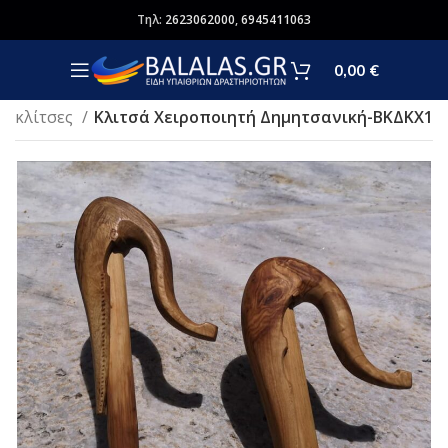
Τηλ:
2623062000
,
6945411063
0,00
€
/Γκλίτσες
Kλιτσά Χειροποιητή Δημητσανική-ΒΚΔΚΧ1