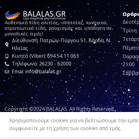
Ωράρ
Δευτέρ
Αυθεντικά είδη αλιείας, ιππασίας, κυνηγιού,
στρατιωτικά είδη, ρουχισμός και υπόδηση σε
Τρίτη: 
μοναδικές τιμές!
Τετάρτ
Διεύθυνση: Πατρών-Πύργου 51, Βάρδα, Ν.
Πέμπτη:
Ηλείας
Κινητό (Viber): 694 54 11 063
Παρασκ
Τηλέφωνο: 26230 - 62000
21:00
Emai: info@balalas.gr
Σάββατ
Copyright ©2024 BALALAS. All Rights Reserved.
Χρησιμοποιούμε cookies για να βελτιώσουμε την εμπει
συμφωνείτε με τη χρήση των cookies από εμάς.