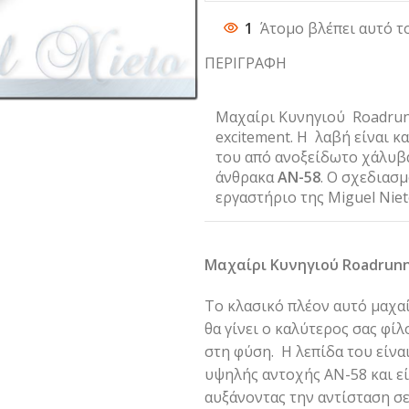
1
Άτομο βλέπει αυτό τ
ΠΕΡΙΓΡΑΦΗ
Μαχαίρι Κυνηγιού Roadrunn
excitement. Η λαβή είναι κ
του από ανοξείδωτο χάλυβ
άνθρακα
ΑΝ-58
. Ο σχεδιασμ
εργαστήριο της Miguel Nieto
Μαχαίρι Κυνηγιού Roadrunn
Το κλασικό πλέον αυτό μαχα
θα γίνει ο καλύτερος σας φίλ
στη φύση. Η λεπίδα του είν
υψηλής αντοχής ΑN-58 και ε
αυξάνοντας την αντίσταση σ