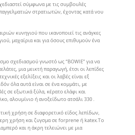
σχεδιαστεί σύμφωνα με τις συμβουλές
παγγελματιών στρατιωτών, έχοντας κατά νου
ιριών κυνηγιού που ικανοποιεί τις ανάγκες
ιού, μαχαίρια και για όσους επιθυμούν ένα
όσμο σχεδιασμού γνωστό ως “BOWIE” για να
ελάτες, μια μεικτή παραγωγή, έτσι οι λεπίδες
εχνικές εξελίξεις και οι λαβές είναι εξ
όν όλα αυτά είναι σε ένα κομμάτι, με
ές σε εξωτικά ξύλα, κέρατο ελάφι και
ο, αλουμίνιο ή ανοξείδωτο ατσάλι 330 .
τική χρήση σε διαφορετικό είδος λεπίδων,
ερη χρήση και ζυγσμα σε forprene ή katex.Το
λαμπερό και η άκρη τελειώνει με μια