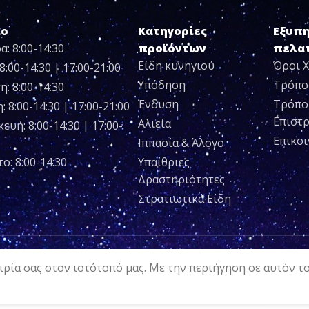
ιο
Κατηγορίες
Εξυπ
α: 8:00-14:30
προϊόντων
πελα
Είδη κυνηγιού
Όροι 
8:00-14:30 | 17:00-21:00
Υπόδηση
Τρόπο
η: 8:00-14:30
Ένδυση
Τρόπο
 8:00-14:30 | 17:00-21:00
Επιστ
Αλιεία
ευή: 8:00-14:30 | 17:00-
Επικο
Ιππασία & Άλογο
ο: 8:00-14:30
Υπαίθριες
Δραστηριότητες
Στρατιωτικά Είδη
ρία σας στον ιστότοπό μας. Με την περιήγηση σε αυτόν τ