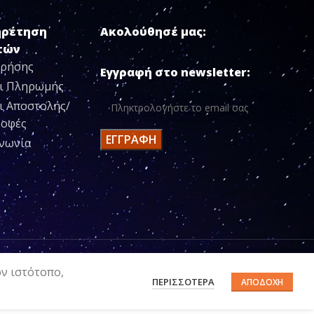
ηρέτηση
Ακολούθησέ μας:
τών
Χρήσης
Εγγραφή στο newsletter:
ι Πληρωμής
ι Αποστολής/
ροφές
ινωνία
ον ιστότοπο,
ΠΕΡΙΣΣΌΤΕΡΑ
ΑΠΟΔΟΧΉ