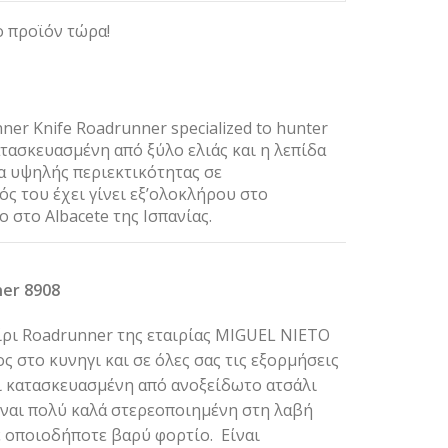
ο προϊόν τώρα!
er Κnife Roadrunner specialized to hunter
ατασκευασμένη από ξύλο ελιάς και η λεπίδα
α υψηλής περιεκτικότητας σε
ός του έχει γίνει εξ’ολοκλήρου στο
 στο Albacete της Ισπανίας.
er 8908
ίρι Roadrunner της εταιρίας MIGUEL NIETO
ος στο κυνηγι και σε όλες σας τις εξορμήσεις
αι κατασκευασμένη από ανοξείδωτο ατσάλι
ίναι πολύ καλά στερεοποιημένη στη λαβή
ε οποιοδήποτε βαρύ φορτίο. Eίναι