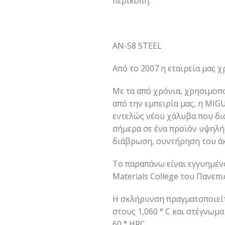
περικοπή.
AN-58 STEEL
Από το 2007 η εταιρεία μας 
Με τα από χρόνια, χρησιμοπ
από την εμπειρία μας, η MI
εντελώς νέου χάλυβα που δι
σήμερα σε ένα προϊόν υψηλή
διάβρωση, συντήρηση του άκ
Το παραπάνω είναι εγγυημένο
Materials College του Πανεπι
Η σκλήρυνση πραγματοποιείτ
στους 1,060 ° C και στέγνωμα
60 ° HRC.