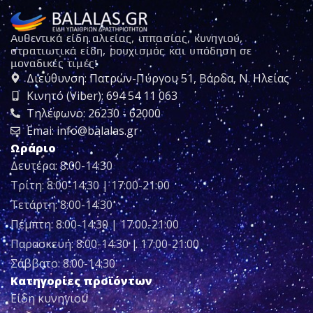
Αυθεντικά είδη αλιείας, ιππασίας, κυνηγιού,
στρατιωτικά είδη, ρουχισμός και υπόδηση σε
μοναδικές τιμές!
Διεύθυνση: Πατρών-Πύργου 51, Βάρδα, Ν. Ηλείας
Κινητό (Viber): 694 54 11 063
Τηλέφωνο: 26230 - 62000
Emai: info@balalas.gr
Ωράριο
Δευτέρα: 8:00-14:30
Τρίτη: 8:00-14:30 | 17:00-21:00
Τετάρτη: 8:00-14:30
Πέμπτη: 8:00-14:30 | 17:00-21:00
Παρασκευή: 8:00-14:30 | 17:00-21:00
Σάββατο: 8:00-14:30
Κατηγορίες προϊόντων
Είδη κυνηγιού