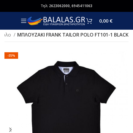
Τηλ:
2623062000
,
6945411063
0,00
€
/Πόλο
ΜΠΛΟΥΖΑΚΙ FRANK TAILOR POLO FT101-1 BLACK
-35%