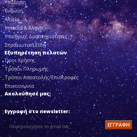
Υπόδηση
Ένδυση
Αλιεία
Ιππασία & Άλογο
Υπαίθριες Δραστηριότητες
Στρατιωτικά Είδη
Εξυπηρέτηση πελατών
Όροι Χρήσης
Τρόποι Πληρωμής
Τρόποι Αποστολής/Επιστροφές
Επικοινωνία
Ακολούθησέ μας:
Εγγραφή στο newsletter: